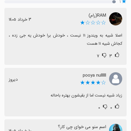
۱
RAM(رام)
٣ خرداد ١٤٠٥
☆☆☆☆★
اصلا شبیه به ویندوز ۱۱ نیست ، خودش برا خودش یه جی زده ، 
کجاش شبیه ۱۱ هست
۷
۳
pooya nullllll
دیروز
☆★★★★
زیاد شبیه نیست اما از بقیشون بهتره باحاله
۰
۰
اسم منو می خوای چی کار؟