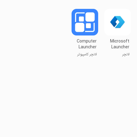
Windows
Simulator
پی‌سی
ویندوز ویندوز
UE
UE
JPCSIM
Computer
Microsoft
Launcher
Launcher
Pro
لانچر
لانچر کامپیوتر
مایکروسافت
حرفه‌ای