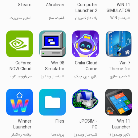
Steam
ZArchiver
Computer
WIN 11
Launcher 2
SIMULATOR
شبیه‌ساز WIN
راه‌انداز کامپیوتر
فشرده ساز
استیم مدیریت
11
۲
زدآرشیور
و اجرا به صورت
آنلاین
GeForce
Win 98
Chikii Cloud
Win 7
NOW Cloud
Simulator
Game
Theme for
Gaming
Computer
شخصی سازی
بازی ابری چیکی
شبیه‌ساز ویندوز
جی‌فورس ناو -
Launcher
۹۸
سرویس ابری
انویدیا
Winner
Files
JPCSIM -
Win 11
Launcher
PC
Launcher
for
Windows
لانچر ویندوز ۱۱
شبیه‌ساز ویندوز
پرونده‌ها
برنامه راه‌انداز