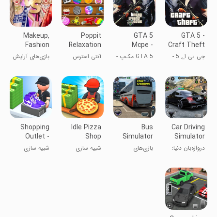
Makeup,
Poppit
GTA 5
GTA 5 -
Fashion
Relaxation
Mcpe -
Craft Theft
Dress up
Fidget
Theft
autos Mcpe
جی تی اے 5 -
GTA 5 مک‌پ -
آنتی استرس
بازی‌های آرایش
Games
Games
Crafts Auto
دزدی
دزدی مشغول
۳D - بازی‌های
و لباس مد
خودروهای
اتومبیل
مغزی
ماینکرفت
Shopping
Idle Pizza
Bus
Car Driving
Outlet -
Shop
Simulator
Simulator
Tycoon
Tycoon
3D Driving
Offline
دروازه‌بان دنیا:
بازی‌های
شبیه سازی
شبیه سازی
Games
Game
Games
دریفت و
شبیه‌ساز
رانندگی
اتوبوس ۳ بعدی