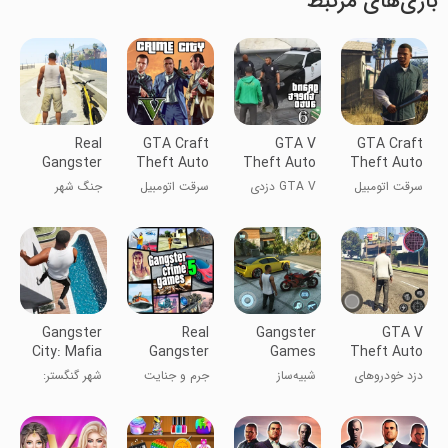
بازی‌های مرتبط
Real
GTA Craft
GTA V
GTA Craft
Gangster
Theft Auto
Theft Auto
Theft Auto
Crime City
Gangster
Crafts
Gangster
سرقت اتومبیل
GTA V دزدی
سرقت اتومبیل
جنگ شهر
War
MCPE
گنگستری
اتومبیل مشغول
جی‌تی‌ای:
جنایتکار واقعی
جی‌تی‌ای کرفت
MCPE
گنگستر
ماینکرفت
Gangster
Real
Gangster
GTA V
City: Mafia
Gangster
Games
Theft Auto
Crime
Crime
Crime
Craft MCPE
دزد خودروهای
شبیه‌ساز
جرم و جنایت
شهر گنگستر:
Theft Auto
Simulator
GTA V برای
جنایتکاران
واقعی گنگستر
جرم مافیا
MCPE