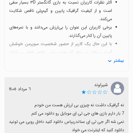
اکثر نظرات کاربران نسبت به بازی گانگستر ۳D بسیار منفی
است و از کیفیت گرافیک پایین و گیم‌پلی ناقص شکایت
می‌کنند.
برخی کاربران این عنوان را بی‌ارزش می‌دانند و با نمره‌های
پایین آن را کنار می‌گذارند.
با این حال یک کاربر از حضور شخصیت سوپرمن خوشش
آمده و نشان می‌دهد که وجود برخی عناصر خاص می‌تواند
بیشتر
ارزش افزوده کوچکی داشته باشد.
مقایسه‌های مکرر با بازی‌های GTA موبایل نشان می‌دهد که
بهبود گرافیک، جذابیت گیم‌پلی و تنوع مأموریت‌ها می‌تواند
شیراوند
تجربه را بهتر کند.
٦ مرداد ١٤٠٥
☆☆☆☆★
برخی مشکلات دانلود و دسترسی به محتوا هم مطرح شده
است که نشان‌دهنده نیاز به بهبود فرایند نصب و دسترسی
سریع‌تر است.
نمی شه اگر جی تی ای سناندرییاس دانلود کنید داخل روبی می تونید 
دانلود کنید که اینترنت می خواد