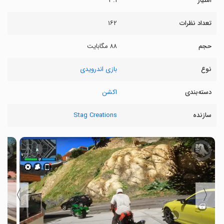
امتیاز
۳.۱
تعداد نظرات
۱۶۲
حجم
۸۸ مگابایت
نوع
بازی اندرویدی
دسته‌بندی
اکشن
سازنده
Stag Creations
〉
〈