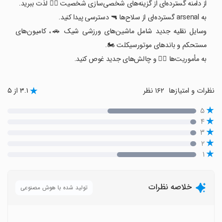
از دامنه گسترده‌ای از گزینه‌های شخصی‌سازی شخصیت 🦸‍♂️ لذت ببرید.
به arsenal گسترده‌ای از سلاح‌ها 🔫 دسترسی پیدا کنید.
وسایل نقلیه جدید شامل ماشین‌های ورزشی شیک 🚗، کامیون‌های
مستحکم و باندهای موتورسیکلت 🏍️.
به مأموریت‌ها 🕵️‍♂️ و چالش‌های جدید غوص کنید.
نظرات و امتیازها
۱۶۲ نظر
۳.۱ از ۵
۵
۴
۳
۲
۱
خلاصه نظرات
تولید شده با هوش مصنوعی