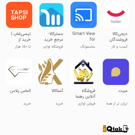
دیجی‌کالا
Smart View
‏مسترکالا-
‏‏‏‏‏‏‏‏‏‏‏‏‏‏‏‏‏‏‏‏تپسی‌شاپ |
فروشندگان
for
مرجع خرید
خرید از
Samsung
لوازم جانبی
معتبرترین
کسب و کار
سامسونگ
فروشگاه لوازم
تا ۱۵۰ هزار
TV Cast
موبایل
فروشگاه‌ها
اسمارت ویو -
جانبی موبایل
تومان تخفیف
پخش به
مبیت
فروشگاه
آسناکالا
الماس پلاس
آنلاین رهنما
ارزان تر از همه
فروش لوازم
خرید
خرید
جا
خانه و آشپزخانه