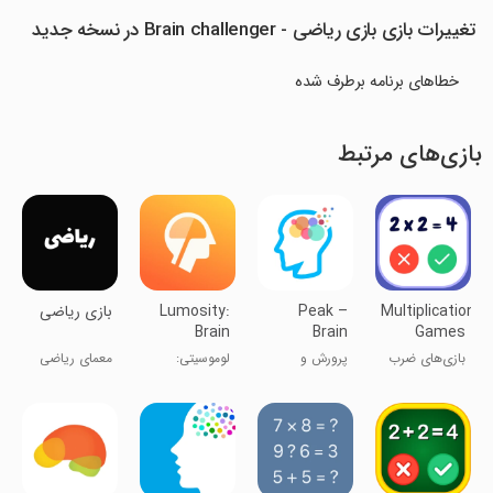
تغییرات بازی بازی ریاضی - Brain challenger در نسخه جدید
خطاهای برنامه برطرف شده
بازی‌های مرتبط
Multiplication
Peak –
Lumosity:
بازی ریاضی
Brain
Brain
Games
Training
Games &
Math quiz
بازی‌های ضرب
پرورش و
لوموسیتی:
معمای ریاضی
Games
Training
و تقسیم: آزمون
تمرین مغز
مغزت رو
رو حل کن
ریاضی
تقویت کن