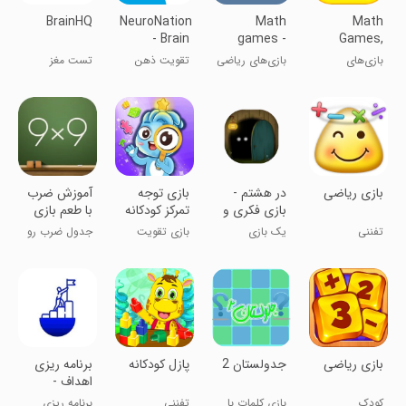
BrainHQ
NeuroNation
Math
Math
- Brain
games -
Games,
Training
Brain
Learn Add
بازی‌های
بازی‌های ریاضی
تقویت ذهن
تست مغز
Training
Multiply
ریاضی، یادگیری
- تمرین مغز
جمع و ضرب
بازی ریاضی
‏‏در هشتم -
بازی توجه
آموزش ضرب
بازی فکری و
تمرکز کودکانه
با طعم بازی
معمایی
نورولند
تفننی
یک بازی
بازی تقویت
جدول ضرب رو
چالشی معمایی
توجه تمرکز
بخور...
‏بازی ریاضی
جدولستان 2
پازل کودکانه
برنامه ریزی
اهداف -
Mypath
کودک
بازی کلمات با
تفننی
برنامه ریزی