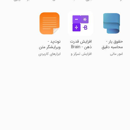
جدولستان
اهداف
‏‏‏‏‏‏‏‏‏حقوق یار -
افزایش قدرت
‏‏نوت‌پد -
محاسبه دقیق
ذهن - Brain
ویرایشگر متن
دستمزد
Workout
امور مالی
افزایش تمرکز و
ابزارهای کاربردی
سرعت پردازش