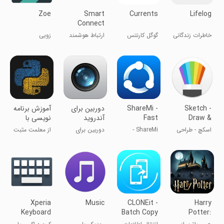
Zoe
Smart
Currents
Lifelog
Connect
خاطرات زندگانی
گوگل کارنتس
ارتباط هوشمند
زویی
Sketch -
ShareMi -
دوربین برای
آموزش برنامه
Draw &
Fast
آندروید
نویسی با
Paint
Transfer
پایتون
اسکچ - طراحی
ShareMi -
دوربین برای
از معلمت مثبت
Files
و نقاشی
انتقال سریع
اندروید
بگیر!!
فایل‌ها
Xperia
Music
CLONEit -
Harry
Keyboard
Batch Copy
Potter:
All Data
Hogwarts