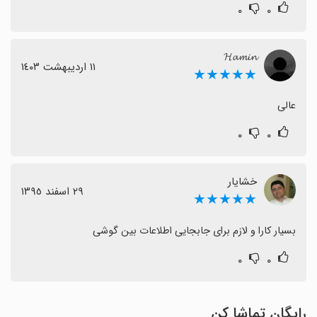
۰
۰
‌𝓗𝓪𝓶𝓲𝓷
١١ اردیبهشت ١٤٠٣
★★★★★
عالی
۰
۰
خشایار
٢٩ اسفند ١٣٩٥
★★★★★
بسیار کارا و لازم برای جابجایی اطلاعات بین گوشی
۰
۰
رایگان تماشا کن