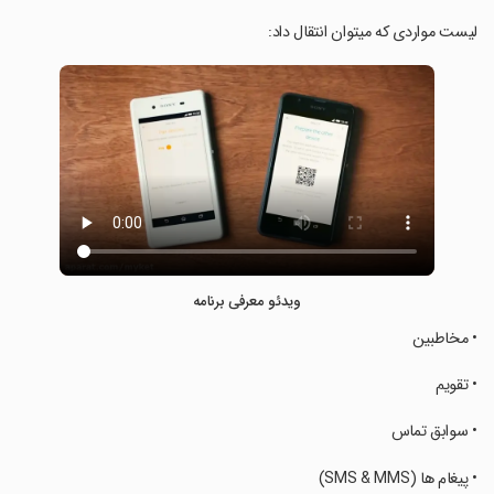
‏لیست مواردی که میتوان انتقال داد:
ویدئو معرفی برنامه
‏• مخاطبین
‏• تقویم
‏• سوابق تماس
‏• پیغام ها (SMS & MMS)