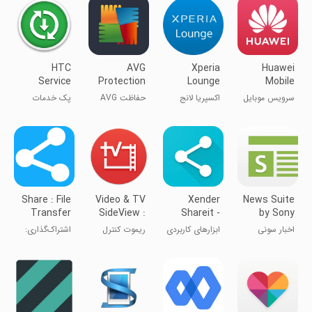
HTC
AVG
Xperia
Huawei
Service
Protection
Lounge
Mobile
Pack
Services
سرویس موبایل
اکسپریا لانج
حفاظت AVG
پک خدمات
هوآوی
HTC
Share : File
Video & TV
Xender
News Suite
Transfer
SideView :
Shareit -
by Sony
shareit
Remote
Share All Fil
اخبار سونی
ابزارهای کاربردی
ریموت کنترل
اشتراک‌گذاری:
انتقال فایل
شریت