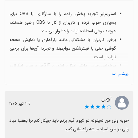
استریم‌لبز تجربه پخش زنده را با سازگاری با OBS برای
بسیاری خوب کرده و کاربران از کار با OBS راضی هستند،
هرچند برخی استفاده اولیه را دشوار می‌بینند.
برخی کاربران با مشکلاتی مانند بارگذاری یا نمایش صفحه
گوشی حتی با فیلترشکن مواجهند و تجربه آن‌ها برای برخی
ناپایدار است.
درخواست‌هایی مانند امکان افزودن GIFها و سایر امکانات
بیشتر
جانبی نشان می‌دهد که کاربران به دنبال ویژگی‌های
سرگرم‌کننده و قابل تنظیم هستند.
یکی از نکات مطرح، ضبط صدای داخلی بازی بدون میکروفون
آرژین
است که نیاز به راهنمایی یا تنظیمات ساده‌تر دارد.
٢٩ تیر ١٤٠٥
☆★★★★
بهبودهای پیشنهادی شامل پایداری بیشتر نمایش صفحه،
راهنمایی‌های واضح‌تر برای تنظیمات موبایل و صدا، و
خوبه ولی من نمیتونم تو لایوم گیم بزنم باید چیکار کنم برا بعضیا میاد 
ساده‌سازی استفاده با OBS است تا تجربه کاربری دوستانه‌تر
ولی برا من نمیاد میشه راهنمایی کنید
شود.