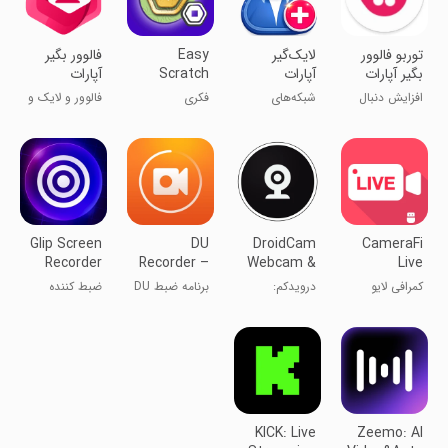
توربو فالوور
‏‏لایک‌گیر
Easy
فالوور بگیر
بگیر آپارات
آپارات
Scratch
آپارات
Robux Pro
افزایش دنبال
شبکه‌های
فکری
فالوور و لایک و
کنندگان
اجتماعی
ویو آپارات
Glip Screen
DU
DroidCam
CameraFi
Recorder
Recorder –
Webcam &
Live
Screen
OBS
کمرافی لایو
درویدکم:
برنامه ضبط DU
ضبط کننده
Recorder,
Camera
دوربین وب‌کم و
- ضبط اسکرین،
صفحه گلیپ
Video
OBS
ویرایش ویدئو،
Editor, Live
لایو
KICK: Live
Zeemo: AI