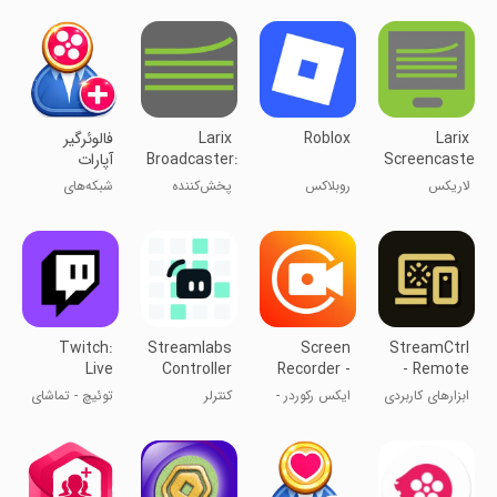
Larix
Roblox
Larix
‏‏فالوئرگیر
Screencaster
Broadcaster:
آپارات
Live
لاریکس
روبلاکس
پخش‌کننده
شبکه‌های
Stream
اسکرین‌کستر
لاریکس: استریم
اجتماعی
زنده
Twitch:
Streamlabs
Screen
StreamCtrl
Live
Controller
Recorder -
- Remote
Streaming
XRecorder
for OBS
ابزارهای کاربردی
ایکس رکوردر -
کنترلر
توئیچ - تماشای
ضبط فیلم از
Streamlabs
استریم بازی‌ها
صفحه‌ی گوشی