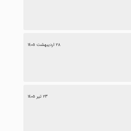
٢٨ اردیبهشت ١٤٠٥
٢٣ تیر ١٤٠٥