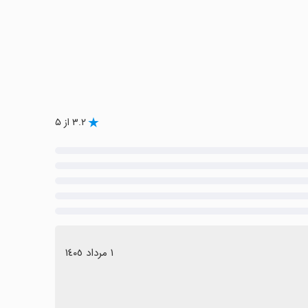
۳.۲ از ۵
١ مرداد ١٤٠٥