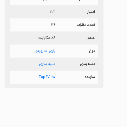
م
امتیاز
۳.۲
ت
تعداد نظرات
۱۱۹
حجم
۸۶ مگابایت
پ
ک
نوع
بازی اندرویدی
دسته‌بندی
شبیه سازی
‏
سازنده
Tap2View
ف
غ
م