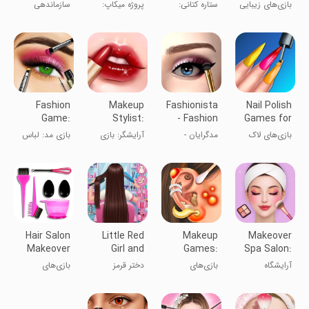
Girl Games
Makeover
Designer
Beauty
بازی‌های زیبایی
ستاره کتانی:
پروژه میکاپ:
سازماندهی
Salon
Makeup
آرایشی DIY
طراح کفش
بازی‌های تغییر
آرایش:
Game
چهره
بازی‌های
دخترانه
Fashion
Makeup
Fashionista
Nail Polish
Game:
Stylist:
- Fashion
Games for
Dressup &
Makeup
Stylist
Girls
بازی‌های لاک
مدگرایان -
آرایشگر: بازی
بازی مد: لباس
Makeup
Game
ناخن برای
استایلیست مد
آرایش
و آرایش
دختران
Hair Salon
Little Red
Makeup
Makeover
Makeover
Girl and
Games:
Spa Salon:
Girl Games
Wolfy
Beauty
ASMR
آرایشگاه
بازی‌های
دختر قرمز
بازی‌های
Makeover
Games
آب‌گرم:
آرایشی: تغییر
کوچک و گرگ
makeover
بازی‌های
چهره زیبایی
سالن مو
ASMR
دخترانه