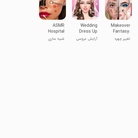
ASMR
Wedding
Makeover
Hospital
Dress Up
Fantasy:
Doctor
Bridal
Makeup
تغییر چهره
آرایش عروسی
شبیه سازی
Games
Makeup
Games
رویایی:
و لباس
بازی‌های
آرایشی