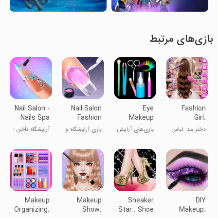
بازی‌های مرتبط
Nail Salon -
Nail Salon
Eye
Fashion
Nails Spa
Fashion
Makeup
Girl:
Games
Makeup
Artist
Dressup &
دختر مد: لباس
بازی‌های آرایش
بازی آرایشگاه و
آرایشگاه ناخن -
Game
Makeup
Hair
و مدل مو
چشم
مد ناخن
بازی‌های اسپای
Games
ناخن
Makeup
Makeup
Sneaker
DIY
Organizing:
Show:
Star : Shoe
Makeup: