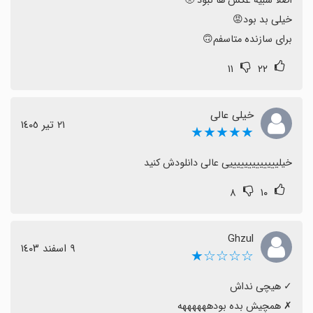
برای سازنده متاسفم🙃
۱۱
۲۲
خیلی عالی
٢١ تیر ١٤٠٥
★★★★★
خیلیییییییییییییی عالی دانلودش کنید
۸
۱۰
Ghzul
٩ اسفند ١٤٠٣
☆☆☆☆★
‏✗ همچیش بده بودههههههه