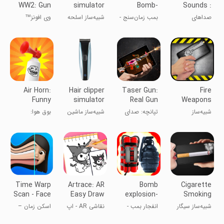
WW2: Gun
simulator
Bomb-
Sounds :
Sim Free
Crack
Gun
صداهای
بمب زمان‌سنج -
شبیه‌ساز اسلحه
وی افونز™
Screen
Simulator
اسلحه: شبیه‌ساز
شوخی شکستن
WW2: شبیه‌ساز
Prank
اسلحه
صفحه
تفنگ رایگان
Air Horn:
Hair clipper
Taser Gun:
Fire
Funny
simulator
Real Gun
Weapons
Prank
Sound
Simulator
شبیه‌ساز
تپانچه: صدای
شبیه‌ساز ماشین
بوق هوا:
Sounds
تسلیحات آتش
واقعی سلاح
اصلاح مو
صداهای شوخی
خنده‌دار
Time Warp
Artrace: AR
Bomb
Cigarette
Scan - Face
Easy Draw
explosion-
Smoking
Scanner
& Sketch
Broken
Simulator
شبیه‌ساز سیگار
انفجار بمب -
نقاشی AR - اپ
اسکن زمان –
screen
کشیدن
صفحه شکسته
اسکتچر
اسکنر صورت