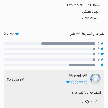
نسخه ۱.۶.۲ - ۲۳/۰۶/۲۰۲۶
- بهبود عملکرد
- رفع اشکالات
نظرات و امتیازها
۲۷ نظر
۳.۶ از ۵
۵
۴
۳
۲
۱
💙nezako💙
٢٧ دی ١٤٠٤
☆☆☆☆★
افتضاحه بالا نمی یاره
۰
۱