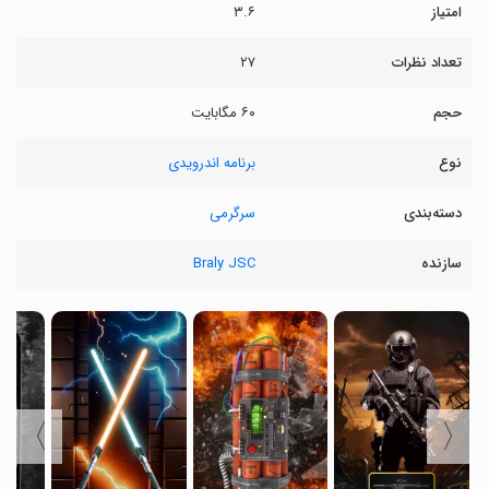
امتیاز
۳.۶
تعداد نظرات
۲۷
حجم
۶۰ مگابایت
نوع
برنامه اندرویدی
دسته‌بندی
سرگرمی
سازنده
Braly JSC
〉
〈