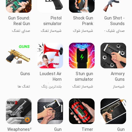
Gun Sound:
Pistol
Shock Gun
Gun Shot -
Real Gun
simulator
Prank
Sounds
Simulator
Simulator
صدای شلیک -
شبیه‌ساز شوک
شبیه‌ساز تفنگ
صدای تفنگ:
افکت‌ها
تفنگ
کمری
شبیه‌ساز واقعی
تفنگ
Guns
Loudest Air
Stun gun
Armory
Horn
simulator
Guns
(Prank)
Simulator
شبیه‌ساز
شبیه‌ساز تفنگ
بلندترین زنگ
تفنگ ها
سلاح‌ها
برقی
هوا (شوخی)
Weaphones™
Gun
Timer
Gun