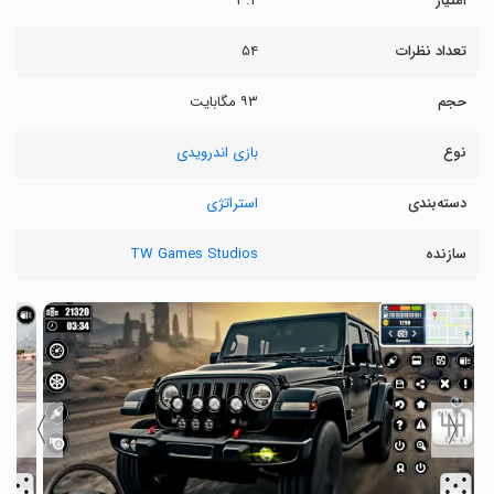
امتیاز
۳.۲
تعداد نظرات
۵۴
حجم
۹۳ مگابایت
نوع
بازی اندرویدی
دسته‌بندی
استراتژی
سازنده
TW Games Studios
〉
〈