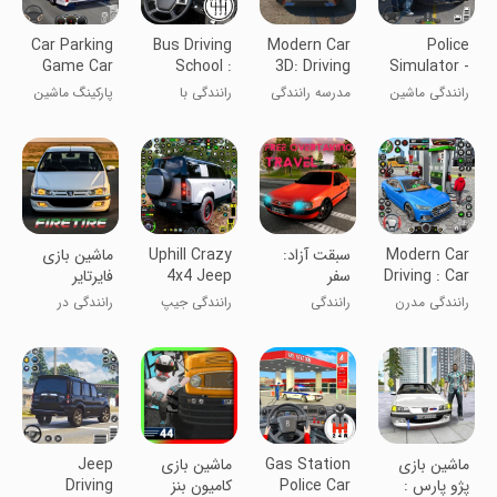
Car Parking
Bus Driving
Modern Car
Police
Game Car
School :
3D: Driving
Simulator -
Simulator
Bus Games
School
Police
رانندگی ماشین
مدرسه رانندگی
رانندگی با
پارکینگ ماشین
Game
پلیس شهر ۳
ماشین ۳D:
اتوبوس
چند سطحی
بعدی
ماشین مدرن
Modern Car
سبقت آزاد:
Uphill Crazy
‏‏‏‏‏‏‏‏‏‏‏‏‏ماشین بازی
Driving : Car
سفر
4x4 Jeep
‏‏‏‏‏‏‏فایرتایر
Driving
Games
رانندگی مدرن
رانندگی
رانندگی جیپ
رانندگی در
خودرو: بازی‌های
۴x۴ دیوانه در
تهران
اتومبیل
سر بالایی
ماشین بازی
Gas Station
‏ماشین بازی
Jeep
پژو پارس :
Police Car
کامیون بنز
Driving