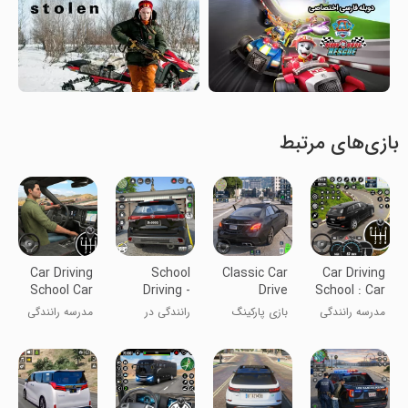
بازی‌های مرتبط
Car Driving
School
Classic Car
Car Driving
School Car
Driving -
Drive
School : Car
Games 2
Car Games
Parking
Games
مدرسه رانندگی
بازی پارکینگ
رانندگی در
مدرسه رانندگی
3D
Game
رانندگی ماشین
مدرسه -
خودرو -
کلاسیک
بازی‌های ماشین
بازی‌های خودرو
۲
۳D