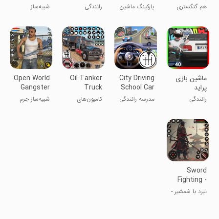
گشت آزاد
Parking
مایلر
Simulator
هم گنگستری
پارکینگ ماشین
رانندگی
شبیه‌ساز
offRoad
هم ماشین بازی
پلیس در پمپ
رانندگی جیپ
!
بنزین
در آفرود
‏‏‏‏ماشین بازی
City Driving
Oil Tanker
Open World
پراید
School Car
Truck
Gangster
Game
Driving
Games
رانندگی
مدرسه رانندگی
کامیون‌های
شبیه‌ساز جرم
Vegas
Games
حمل سوخت
گانگستر بزرگ
وگاس
Sword
Fighting -
Samurai
نبرد با شمشیر -
Games
بازی‌های
سامورایی