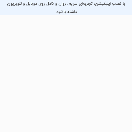
با نصب اپلیکیشن، تجربه‌ای سریع، روان و کامل روی موبایل و تلویزیون
داشته باشید.
دانلود نسخه موبایل
دانلود نسخه تلویزیون TV
لذت دانلود جدیدترین بازی‌ها و بهترین برنامه‌های اندروید از
مایکت!
دانلود جدیدترین بازی‌های اندروید برای اوقات فراغت و دریافت
بهترین برنامه‌های کاربردی برای انجام انواع فعالیت‌های روزانه. لینک
مستقیم، رایگان و سریع، تست شده و امن با نصب خودکار دیتا‍.