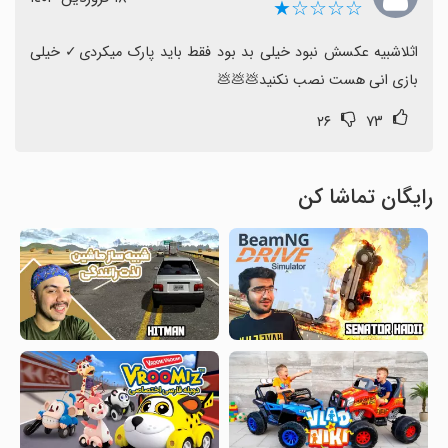
☆☆☆☆★
اثلاشبیه عکسش نبود خیلی بد بود فقط باید پارک میکردی‏✓ خیلی 
بازی انی هست نصب نکنید💩💩💩
۲۶
۷۳
رایگان تماشا کن