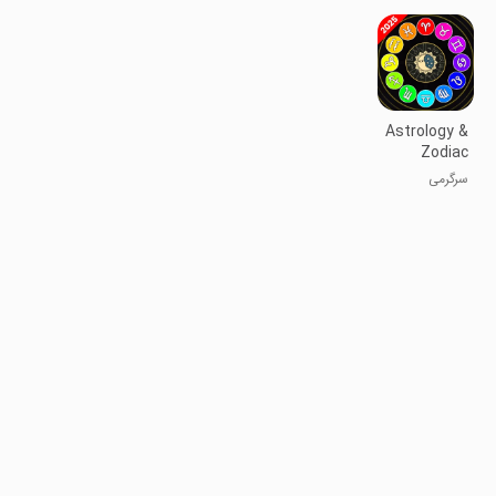
اکریلیک
Astrology &
Zodiac
Dates
سرگرمی
Signs