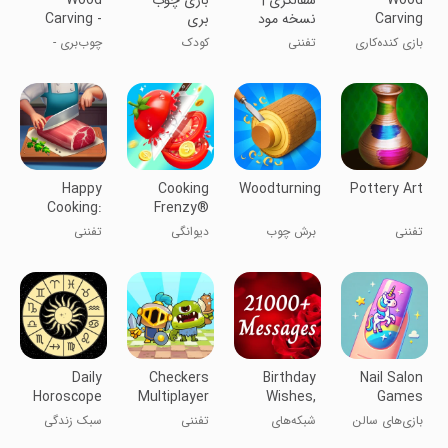
Wood
سفالگری |
بازی چوب
Wood
Carving
نسخه مود
بری
Carving -
Game
شده
Wood
بازی کنده‌کاری
تفننی
کودک
چوب‌بری -
Games
چوب
بازی‌های چوبی
Happy
Cooking
Woodturning
Pottery Art
Cooking:
Frenzy®️
Restaurant
تفننی
برش چوب
دیوانگی
تفننی
Game
آشپزی®️
Daily
Checkers
Birthday
Nail Salon
Horoscope
Multiplayer
Wishes,
Games
- Zodiac
Game
Love
Acrylic Nails
بازی‌های سالن
شبکه‌های
تفننی
سبک زندگی
Signs
Messages
ناخن: ناخن‌های
اجتماعی