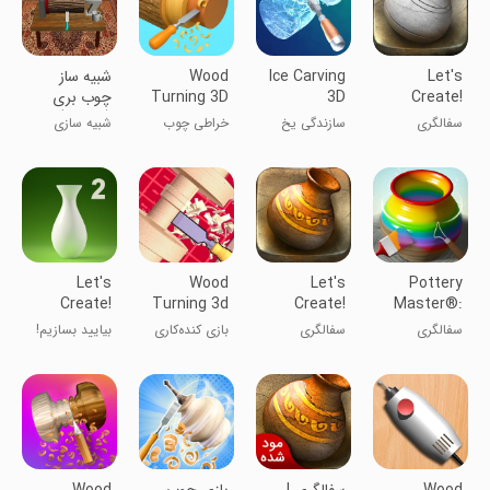
Let's
Ice Carving
Wood
شبیه ساز
Create!
3D
Turning 3D
چوب بری
Pottery Lite
- Carving
(خراطی)
سفالگری
سازندگی یخ
خراطی چوب
شبیه سازی
Game
اندروید
3D
۳D - بازی
کنده‌کاری
Let's
Wood
Let's
Pottery
Create!
Turning 3d
Create!
Master®:
Pottery 2
Carving
Pottery
Ceramic Art
سفالگری
سفالگری
بازی کنده‌کاری
بیایید بسازیم!
Game
چوب 3 بعدی
سفالگری 2