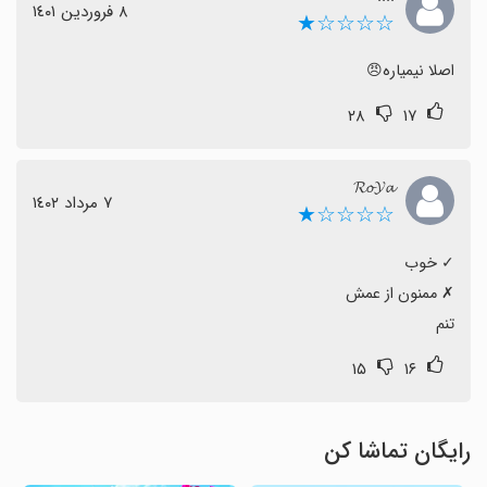
٨ فروردین ١٤٠١
☆☆☆☆★
اصلا نیمیاره😠
۲۸
۱۷
𝓡𝓸𝓨𝓪
٧ مرداد ١٤٠٢
☆☆☆☆★
تنم
۱۵
۱۶
رایگان تماشا کن