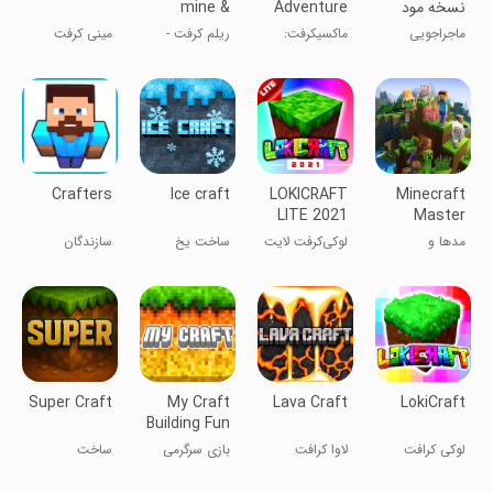
نسخه مود
Adventure
mine &
شده
Time
craft world
ماجراجویی
ماکسیکرفت:
ریلم کرفت -
مینی کرفت
زمان ماجراجویی
ساخت جهان
سه‌بعدی با
بلوک
Crafters
Ice craft
LOKICRAFT
Minecraft
LITE 2021
Master
Mods &
مدها و
لوکی‌کرفت لایت
ساخت یخ
سازندگان
Maps
نقشه‌های مستر
۲۰۲۱
ماینکرفت
Super Craft
My Craft
Lava Craft
LokiCraft
Building Fun
Game
لوکی کرافت
لاوا کرافت
بازی سرگرمی
ساخت
ساخت من
فوق‌العاده