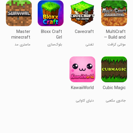
Master
Bloxx Craft
Cavecraft
MultiCraft
minecraft
Girl
— Build and
mcpe mod
Mine!
مولتی کرافت
تفننی
بلوک‌سازی
ماستری مد
دخترانه
ماینکرفت
mcpe
KawaiiWorld
Cubic Magic
جادوی مکعبی
دنیای کاوایی