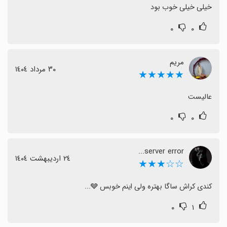
خیلی خیلی خوب بود
۰
۰
مریم
٣٠ مرداد ١٤٠٤
★★★★★
عالیست
۰
۰
server error...
٢٤ اردیبهشت ١٤٠٤
☆☆★★★
کندی کراش ساگا بهتره ولی اینم خوبس 🩶...
۰
۱