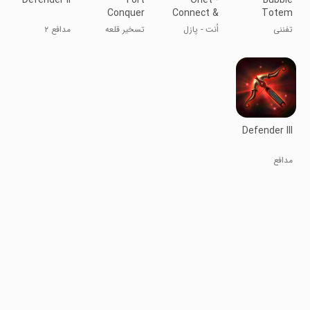
Defender II
Fort
Onet -
Bubble
Conquer
Connect &
Totem
Match
تفننی
اُنت - پازل
تسخیر قلعه
مدافع ۲
Puzzle
اتصال و تطابق
Defender III
مدافع