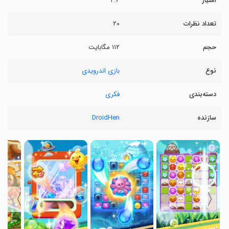
امتیاز
۴.۶
تعداد نظرات
۲۰
حجم
۱۱۲ مگابایت
نوع
بازی اندرویدی
دسته‌بندی
فکری
سازنده
DroidHen
〉
〈