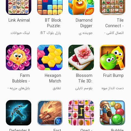
Link Animal
BT Block
Diamond
Tile
Puzzle:
Digger
Connect -
Block Blast
Saga
Matching
اتصال کاشی -
جوینده ی
پازل بلوک BT:
لینک حیوانات
Games
بازی‌های
الماس
انفجار بلوک
همسان‌سازی
Farm
Hexagon
Blossom
Fruit Bump
Bubbles -
Match
Tile 3D:
Bubble
Triple
دست انداز میوه
بلوسم تایلی
تطابق
بابل‌های مزرعه -
Shooter
Match
ای
3D: تطابق
شش‌ضلعی
تیراندازی حبابی
سه‌گانه