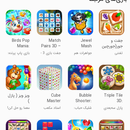
جفت و
Jewel
Match
Birds Pop
جور(جورچین
Mash
Pairs 3D –
Mania:
عکس)
Matching
Match 3
تفننی
جواهرات هم
جفت بازی 3 -
بازی پاپ پرنده:
Games
Game
شکل
بازی جور کردن
بازی های
مطابقت ۳
Triple Tile
Bubble
Cube
ویز ویز ( پازل
)
Master
Shooter:
3D:
3D®:Matching
Egg Shoot
Connect
پازل سه‌بعدی
شلیک حباب:
استاد مکعب
معما رو حل کن!
Game
Puzzle
سه‌گانه: اتصال
تخم‌گذاری
سه بعدی
کاشی‌ها
حباب