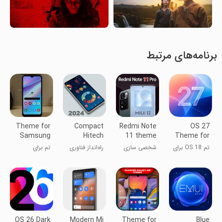
برنامه‌های مرتبط
Theme for
Compact
Redmi Note
OS 27
Samsung
Hitech
11 theme
Theme for
galaxy
Launcher
Huawei
تم OS 18 برای
شخصی سازی
راه‌انداز فناوری
تم برای
A10s
هواوی
جمع و جور
سامسونگ
گلکسی A10s
OS 26 Dark
Modern Mi
Theme for
Blue