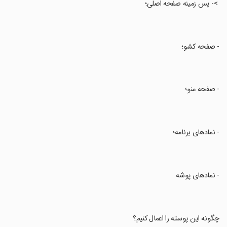
‏ >- پس زمینه صفحه اصلی؛
‏- صفحه کشو؛
‏- صفحه منو؛
‏- نمادهای برنامه؛
‏- نمادهای پوشه
‏چگونه این پوسته را اعمال کنیم؟