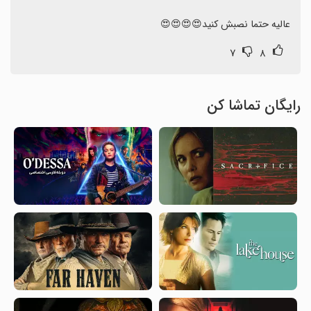
عالیه حتما نصبش کنید😍😍😍😍
۷
۸
رایگان تماشا کن