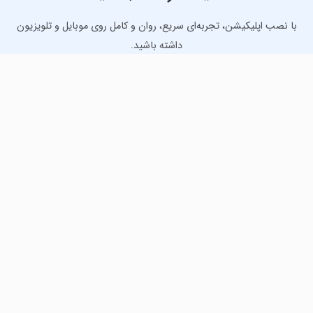
با نصب اپلیکیشن، تجربه‌ای سریع، روان و کامل روی موبایل و تلویزیون
داشته باشید.
دانلود نسخه موبایل
دانلود نسخه تلویزیون TV
لذت دانلود جدیدترین بازی‌ها و بهترین برنامه‌های اندروید از
مایکت!
دانلود جدیدترین بازی‌های اندروید برای اوقات فراغت و دریافت
بهترین برنامه‌های کاربردی برای انجام انواع فعالیت‌های روزانه. لینک
مستقیم، رایگان و سریع، تست شده و امن با نصب خودکار دیتا‍.