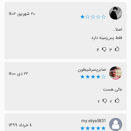
‌ ‌
٢٠ شهریور ١٤٠٢
☆☆☆☆★
فقط پس‌زمینه داره
۴
۳
صابرپسرشیطون
٢٢ دی ١٤٠٠
☆★★★★
عالی هست
۲
۲
my.eliya5831
٤ خرداد ١٣٩٩
★★★★★