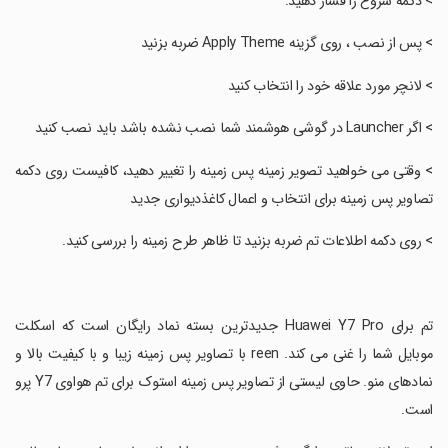
‏> دکمه شروع را فشار دهید.
‏> پس از نصب ، روی گزینه Apply Theme ضربه بزنید
‏> لانچر مورد علاقه خود را انتخاب کنید
‏> اگر Launcher در گوشی هوشمند شما نصب نشده باشد باید نصب کنید
‏> وقتی می خواهید تصویر زمینه پس زمینه را تغییر دهید، کافیست روی دکمه
تصاویر پس زمینه برای انتخاب و اعمال کاغذدیواری جدید
‏> روی دکمه اطلاعات تم ضربه بزنید تا ظاهر طرح زمینه را بررسی کنید.
‏تم برای Huawei Y7 Pro جدیدترین بسته نماد رایگان است که اسکلت
موبایل شما را غنی می کند. reen با تصاویر پس زمینه زیبا و با کیفیت بالا و
نمادهای منو. حاوی لیستی از تصاویر پس زمینه استوک برای تم هواوی Y7 پرو
است.