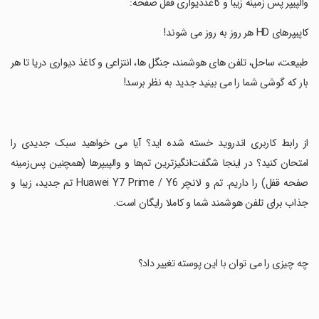
‏والپیپر پس زمینه زیبا و کاغذدیواری قفل صفحه:
‏کاپیپرهای HD هر روز به روز می شوند!
‏طبیعت، ساحل، تلفن های هوشمند، جنگل ها، انتزاعی و کاغذ دیواری دریا تا هر
بار که گوشی شما را می بینید جدید به نظر برسد!
‏از رابط کاربری اندروید خسته شده اید؟ آیا می خواهید سبک جدیدی را
امتحان کنید؟ در اینجا شگفت‌انگیزترین تم‌ها و والپیپرها (همچنین پس‌زمینه
صفحه قفل) را داریم. تم و لانچر Huawei Y7 Prime / Y6 تم جدید، زیبا و
جذاب برای تلفن هوشمند شما و کاملا رایگان است.
‏چه چیزی را می توان با این پوسته تغییر داد؟