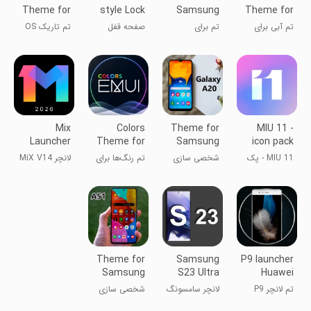
Theme for
style Lock
Samsung
Theme for
Huawei
Screen
galaxy A10
Huawei
تم آبی برای
تم برای
صفحه قفل
تم تاریک OS
Emui
هواوی EMUI
سامسونگ
استایل مدرن
18 برای هواوی
گلکسی A10
می
Mix
Colors
Theme for
MIU 11 -
Launcher
Theme for
Samsung
icon pack
Huawei
galaxy A20
MIU 11 - پک
شخصی سازی
تم رنگ‌ها برای
لانچر MiX V14
آیکون
هواوی
برای Redmi،
Mi
Theme for
Samsung
P9 launcher
Samsung
S23 Ultra
Huawei
Galaxy A51
Launcher
Theme
تم لانچر P9
لانچر سامسونگ
شخصی سازی
هوآوی
S23 اولترا