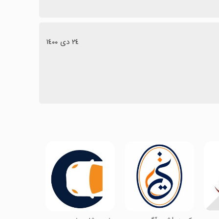
٢٤ دی ١٤٠٠