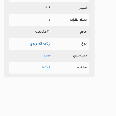
ش
امتیاز
۳.۶
د
تعداد نظرات
۷
ا
حجم
۳۱ مگابایت
ی
نوع
برنامه اندرویدی
‏
دسته‌بندی
خرید
‏
سازنده
اتوگاما
ز
م
ن