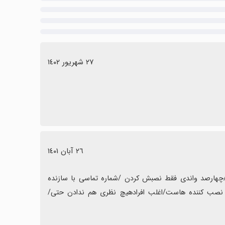
٢٧ شهریور ١٤٠٢
٢٦ آبان ١٤٠١
حدود هشت تا دسترسی میخواد/ بیشتر از یکساله اصلا بروزرسانی نشده/چهارصد واندی فقط نصبش کردن /شماره تماسی با سازنده 
نیست/کسی نظرات رو نمی خونه وپاسخی نمیده/همه ی اینا توهین به نصب کننده هاست/اغلب افرادهیچ نظری هم ندادن حتی/ 