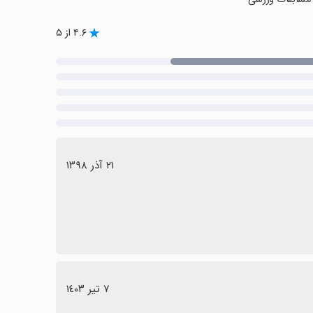
۴.۶ از ۵
٢١ آذر ١٣٩٨
٧ تیر ١٤٠٣