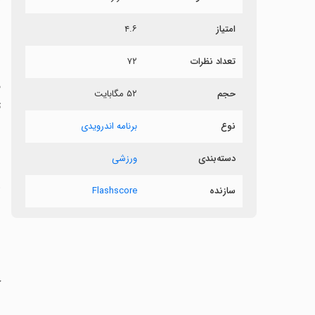
ش
امتیاز
۴.۶
ف
تعداد نظرات
۷۲
حجم
۵۲ مگابایت
ت
ر
نوع
برنامه اندرویدی
دسته‌بندی
ورزشی
‏
سازنده
Flashscore
ش
ر
‏
‏