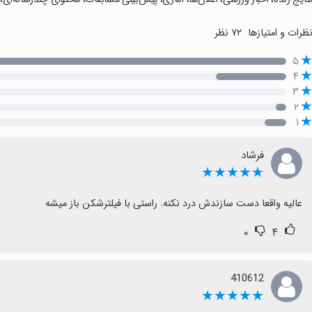
ظرات و امتیازها
۷۲ نظر
۵
۴
۳
۲
۱
فرشاد
★★★★★
عالیه واقعا دست سازندش درد نکنه. راستی با فیلترشکن باز میشه
۰
۴
410612
★★★★★