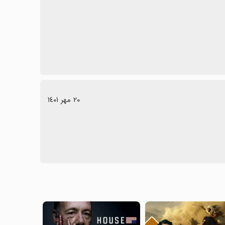
٢٠ مهر ١٤٠١