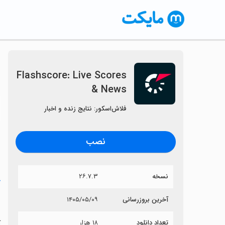
Flashscore: Live Scores
& News
〈
فلاش‌اسکور: نتایج زنده و اخبار
نصب
نسخه
۲۶.۷.۳
خ
s
آخرین بروزرسانی
۱۴۰۵/۰۵/۰۹
تعداد دانلود
۱۸ هزار