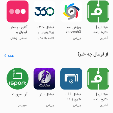
فوتبالی |
ورزش سه
فوتبال ۳۶۰ -
‏‏‏‏‏آنتن - پخش
‏
نتایج زنده
varzesh3
پیش‌بینی و
فوتبال و
فوتبال
مرجع فوتبال
نتایج زنده
مسابقات
آخرین
ورزشی
ادامه راه ۹۰ با
تماشای ورزش،
و
و ورزش
ورزشی
رویدادها و
۳۶۰
فیلم و سریال
اخبار
از فوتبال چه خبر؟
همه
فوتبالی |
فوتبال 11 -
‏‏فوتبال برتر
‏‏‏‏‏‏‏‏‏آی اسپورت
‏
نتایج زنده
نتایج زنده
ف
فوتبال
فوتبال
م
آخرین
ورزشی
ورزشی
سرویس
ت
و
رویدادها و
تخصصی ورزش
ف