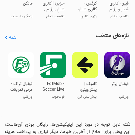
‏فیبو - کالری
‏‏کرفس -
جزیره | کالری
مانکن
شمار و رژیم
کالری شمار،
شمار , رژیم ,
غذایی
رژیم و تناسب
باشگاه
تناسب اندام
رژیم، کالری
تناسب اندام
زندگی به سبک
اندام
شماری و
مانکن
فستینگ
تازه‌های منتخب
همه
-
e
و
‏‏فوتبال برتر
‏‏‏‏‏کامبک |
FotMob -
‏فوتبال تراک -
پیش‌بینی،
Soccer Live
مربی تمرینات
نتایج زنده،
Scores
فوتبالی
ورزشی
پیش‌بینی کن،
فوت‌موب
ورزشی
جایزه
جایزه ببر
نکته قابل توجه در مورد این اپلیکیشن‌ها، رایگان بودن آن‌هاست؛
این یعنی برای اطلاع از آخرین خبرها، دیگر نیازی به پرداخت هزینه