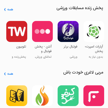
اخبار
پخش زنده مسابقات ورزشی
همه
ن
س
،
ی
‏‏‏تلوبیون
‏‏‏‏‏آنتن - پخش
‏‏فوتبال برتر
‏آپارات اسپرت؛
فوتبال و
پخش
مسابقات
مسابقات
پخش‌زنده و
تماشای ورزش،
ورزشی
بدون نیاز به
ورزشی
ورزشی
محتوای
فیلم و سریال
اشتراک
اختصاصی
مربی لاغری خودت باش
همه
م
ت
