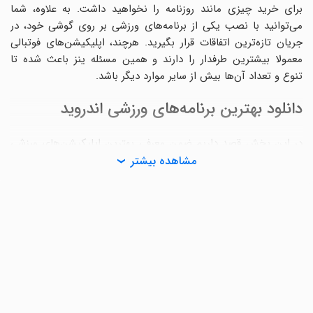
برای خرید چیزی مانند روزنامه را نخواهید داشت. به علاوه، شما
می‌توانید با نصب یکی از برنامه‌های ورزشی بر روی گوشی خود، در
جریان تازه‌ترین اتفاقات قرار بگیرید. هرچند، اپلیکیشن‌های فوتبالی
معمولا بیشترین طرفدار را دارند و همین مسئله ینز باعث شده تا
تنوع و تعداد آن‌ها بیش از سایر موارد دیگر باشد.
دانلود بهترین برنامه‌های ورزشی اندروید
در این بخش قصد داریم ضمن معرفی بهترین اپلیکیشن‌های ورزشی
را دارید، انواع این نرم‌افزارها را نیز معرفی کنیم.
مشاهده بیشتر
برنامه خبرهای فوتبالی
فوتبال، یکی از هیجان‌انگیزترین ورزش‌های دنیاست و روزانه
میلیون‌ها نفر در سراسر جهان، اخبار و رویدادهای مرتبط با آن را دنبال
می‌کنند. البته، نباید فراموش کرد که منظور از اخبار مرتبط با فوتبال،
صرفا نتایج مسابقات یا نقل ‌و انتقالات نیست؛ مردم دوست دارند
همه‌چیز را در مورد تیم‌ها و بازیکنان محبوب خود بدانند! همین
مسئله نیز باعث شده تا سازندگان، دست به توسعه اپلیکیشن‌های