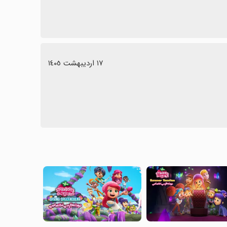
١٧ اردیبهشت ١٤٠٥