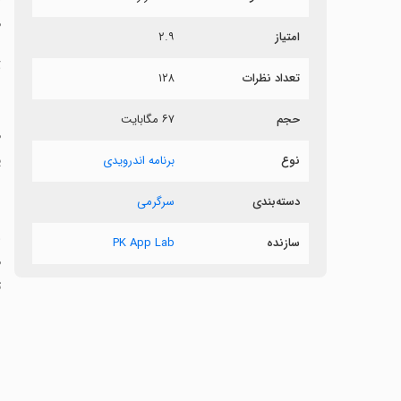
م
امتیاز
۲.۹
ت
تعداد نظرات
۱۲۸
ب
حجم
۶۷ مگابایت
م
پ
نوع
برنامه اندرویدی
دسته‌بندی
سرگرمی
‏
سازنده
PK App Lab
م
ت
‏