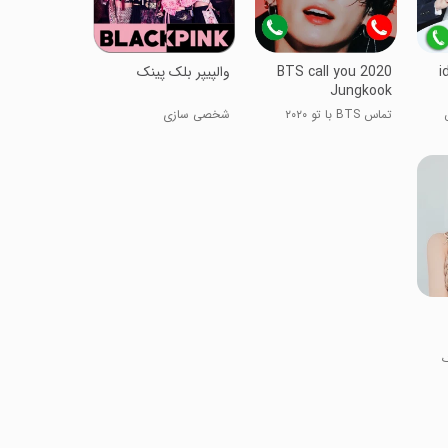
i
BTS call you 2020
والپیپر بلک پینک
Jungkook
تماس BTS با تو ۲۰۲۰
شخصی سازی
جونگکوک