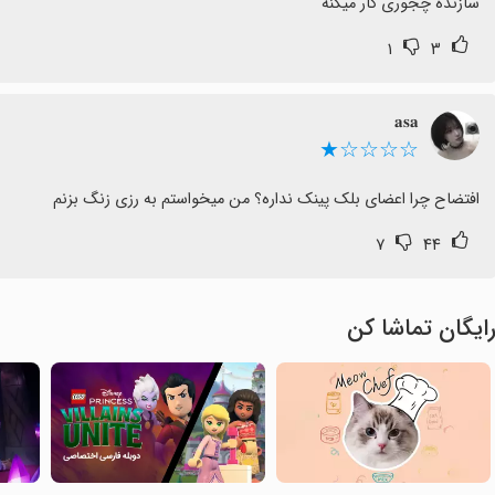
سازنده چجوری کار میکنه
۱
۳
𝐚𝐬𝐚
☆☆☆☆★
افتضاح چرا اعضای بلک پینک نداره؟ من میخواستم به رزی زنگ بزنم
۷
۴۴
ایگان تماشا کن