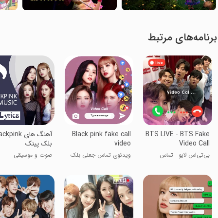
برنامه‌های مرتبط
BTS LIVE - BTS Fake
Black pink fake call
آهنگ های kpink
Video Call
video
بلک پینک
بی‌تی‌اس لایو - تماس
ویدئوی تماس جعلی بلک
صوت و موسیقی
ویدیویی جعلی بی‌تی‌اس
پینک