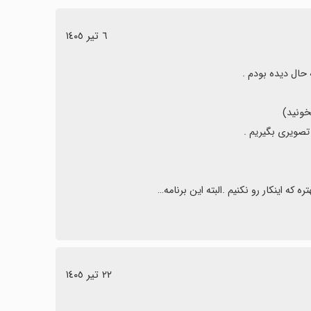
٦ تیر ١٤٠٥
که اینکار رو نکنیم .البته این برنامه…
٢٢ تیر ١٤٠٥