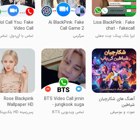
dol Call You: Fake
Ai BlackPink: Fake
Lisa BlackPink : Fake
Video Call
Call Game 2
chat - fakecall
لیزا بلک پینک: چت جعلی
سرگرمی
تماس با آی‌دول: تماس
- تماس جعلی
ویدیویی جعلی
‏آهنگ های شکارچیان
BTS Video Call jimin
Rose Blackpink
شیاطین
- jungkook suga
Wallpaper HD
jhope v prank
صوت و موسیقی
تماس ویدیویی BTS
پس‌زمینه HD بلک‌پینک
جیمین - جونگکook سوگا
جی-هوپ وی شوخی