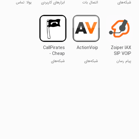
Calling
iOS15&Android
شبکه‌های
اتصال بات
ابزارهای کاربردی
یولا: تماس
اجتماعی
بین‌المللی
CallPirates
ActionVoip
Zoiper IAX
- Cheap
SIP VOIP
calls
Softphone
پیام رسان
شبکه‌های
شبکه‌های
صوتی و
اجتماعی
اجتماعی
ویدئویی