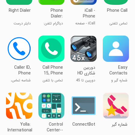
Right Dialer
Phone
iCall -
Phone Call
Dialer:
Phone
Contacts
Dialer
تماس تلفنی
iCall - صفحه
دیاگرام تلفن:
دایلر درست
Backup
Screen
شماره‌گیر تلفن
پشتیبان‌گیری از
تماس‌ها
Easy
دوربین
Call Phone
Caller ID,
Contacts
شکاری HD
15, Phone
Phone
and Phone
(زوم 45
Dialer
Dialer, Block
شماره گیر و
دوربین تا 45
تماس با تلفن
شناسه تماس،
برابر)
مدیریت
برابر زوم کن!
15، شماره‌گیر
شماره‌گیر تلفن،
مخاطبین
تلفن
بلوک
شماره گیر
ConnectBot
Control
Yolla:
International
Center--