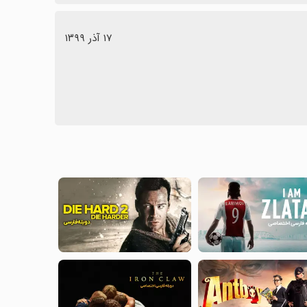
١٧ آذر ١٣٩٩