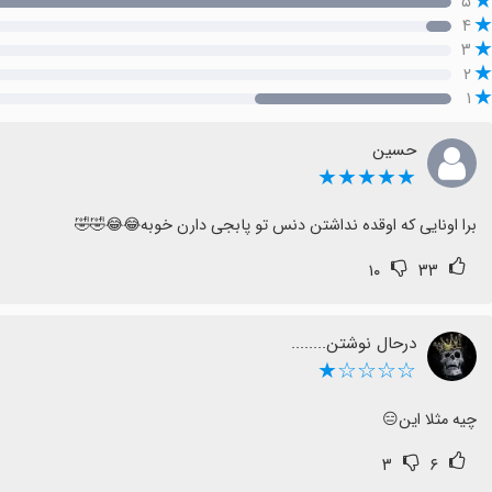
۵
۴
۳
۲
۱
حسین
★★★★★
برا اونایی که اوقده نداشتن دنس تو پابجی دارن خوبه😂😂🤣🤣
۱۰
۳۳
درحال نوشتن........
☆☆☆☆★
چیه مثلا این😑
۳
۶