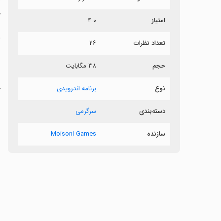
م
امتیاز
۴.۰
ب
تعداد نظرات
۲۶
حجم
۳۸ مگابایت
ج
نوع
برنامه اندرویدی
دسته‌بندی
سرگرمی
سازنده
Moisoni Games