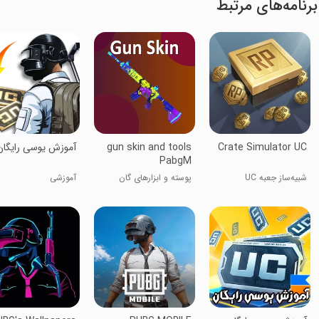
برنامه‌های مرتبط
Crate Simulator UC
gun skin and tools
آموزش یوسی رایگان
PabgM
شبیه‌ساز جعبه UC
پوسته و ابزارهای گان
آموزشی
پابجی م