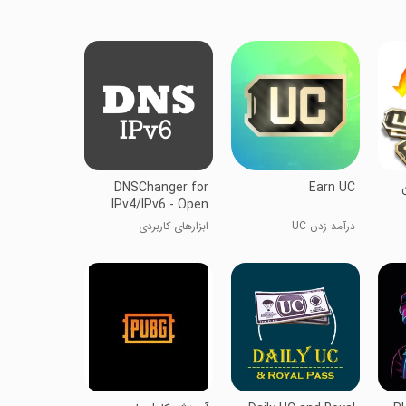
DNSChanger for
Earn UC
IPv4/IPv6 - Open
source and ad-free
درآمد زدن UC
ابزارهای کاربردی