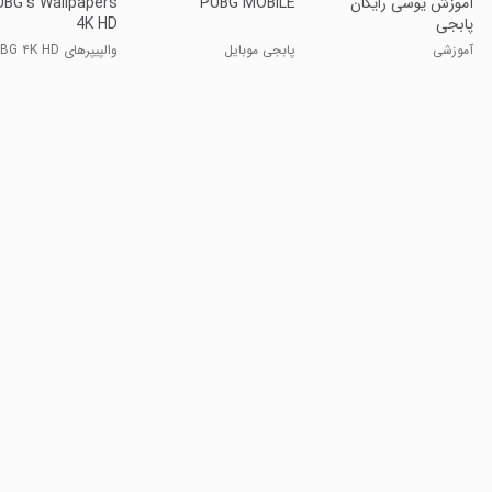
آموزش یوسی رایگان
PUBG MOBILE
BG's Wallpapers
پابجی
4K HD
آموزشی
پابجی موبایل
والپیپرهای PUBG ۴K HD