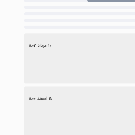
١٠ مرداد ١٤٠٢
١٤ اسفند ١٤٠٠