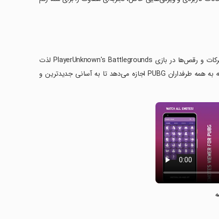
نرم‌افزار Emotes Viewer برای PUBG به‌صورت رایگان دانلود کنید و از بهترین حرکات و رقص‌ها در بازی PlayerUnknown's Battlegrounds لذت
ببرید. این برنامه حاوی مجموعه‌ای از اموت‌ها، رقص‌ها و زیبایی‌های بازی است که به همه طرفداران PUBG اجازه می‌دهد تا به آسانی جدیدترین و
ه