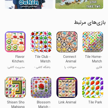
بازی‌های مرتبط
Flavor
Tile Club -
Connect
Tile Home-
Kitchen:
Match
Animal
Match
Tile Game
Puzzle
Puzzle
فکری
حیوانات را
باشگاه کاشی -
مدیریت کاشی:
Games
Games
متصل کن
بازی معما
سرگرمی و
تطابق
Shisen Sho
Blossom
Link Animal
Tile Park
Mahjong
Match -