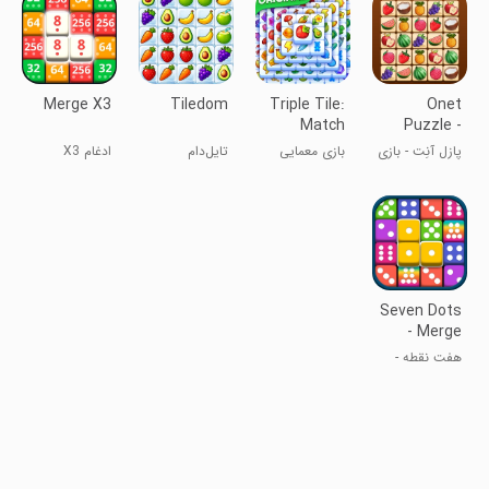
Merge X3
Tiledom
Triple Tile:
Onet
Match
Puzzle -
Puzzle
Tile Match
پازل آنِت - بازی
بازی معمایی
تایل‌دام
ادغام X3
Game
Game
تطبیق کاشی
تغییر کاشی‌های
سه‌تایی
Seven Dots
- Merge
Puzzle
هفت نقطه -
پازل ترکیبی