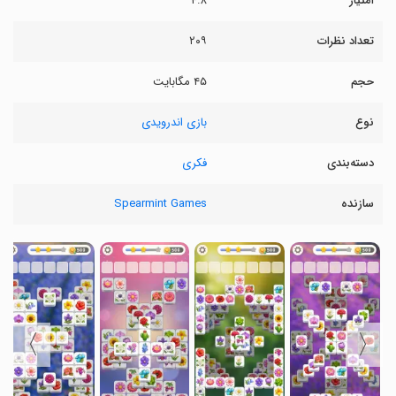
امتیاز
۴.۸
تعداد نظرات
۲۰۹
حجم
۴۵ مگابایت
نوع
بازی اندرویدی
دسته‌بندی
فکری
سازنده
Spearmint Games
〉
〈