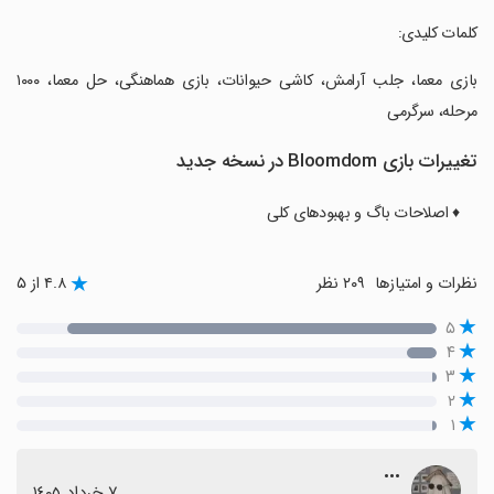
‏کلمات کلیدی:
‏بازی معما، جلب آرامش، کاشی حیوانات، بازی هماهنگی، حل معما، ۱۰۰۰
مرحله، سرگرمی
تغییرات بازی Bloomdom در نسخه جدید
♦️ اصلاحات باگ و بهبودهای کلی
نظرات و امتیازها
۲۰۹ نظر
۴.۸ از ۵
۵
۴
۳
۲
۱
•••
٧ خرداد ١٤٠٥