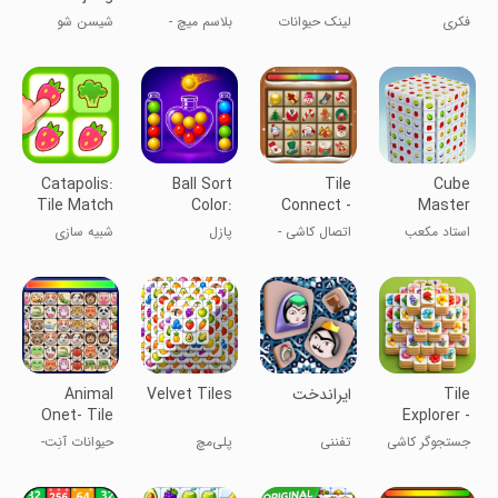
Connect
Puzzle
فکری
لینک حیوانات
بلاسم میچ -
شیسن شو
Game
بازی معمایی
ماجونگ کانکت
Catapolis:
Ball Sort
Tile
Cube
Tile Match
Color:
Connect -
Master
& Decor
Match
Matching
3D®:Matching
استاد مکعب
اتصال کاشی -
پازل
شبیه سازی
Puzzle!
Games
Game
سه بعدی
بازی‌های
مرتب‌سازی
همسان‌سازی
توپ
Tile
‏‏ایراندخت
Velvet Tiles
Animal
Onet- Tile
Explorer -
Connect
Triple
جستجوگر کاشی
تفننی
پلی‌مچ
حیوانات آنِت-
Match
- تطابق سه‌تایی
اتصال کاشی‌ها