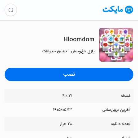
Bloomdom
پازل باغ‌وحش - تطبیق حیوانات
نصب
نسخه
۴.۰.۱۹
آخرین بروزرسانی
۱۴۰۵/۰۵/۱۳
تعداد دانلود
۲۸ هزار