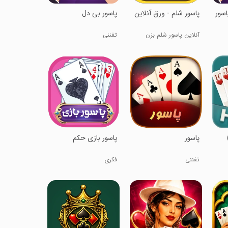
اسور
‏‏‏‏‏پاسور شلم - ورق آنلاین
پاسور بی دل
آنلاین پاسور شلم بزن
تفننی
پاسور
پاسور بازی حکم
تفننی
فکری