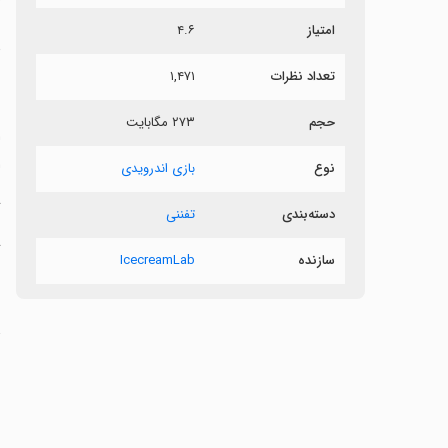
امتیاز
۴.۶
د
تعداد نظرات
۱,۴۷۱
ب
حجم
۲۷۳ مگابایت
‏
ا
نوع
بازی اندرویدی
‏
دسته‌بندی
تفننی
‏
سازنده
IcecreamLab
ت