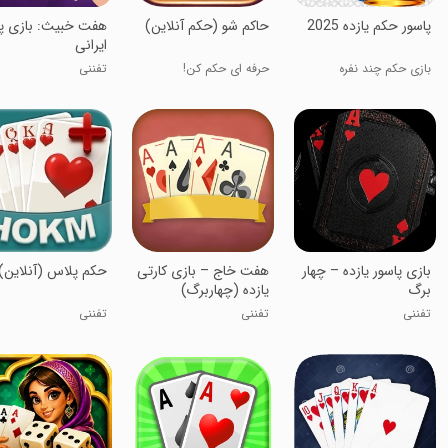
پاسور حکم یازده 2025
‏‏‏‏حاکم شو (حکم آنلاین)
‏هفت خبیث: بازی پ
ایرانی
بازی حکم چند نفره
حرفه ای حکم کن!
تفننی
‏بازی پاسور یازده – چهار
هفت خاج – بازی کارتی
‏‏حکم پلاس (آنلاین)
برگ
یازده (چهاربرگ)
تفننی
تفننی
تفننی