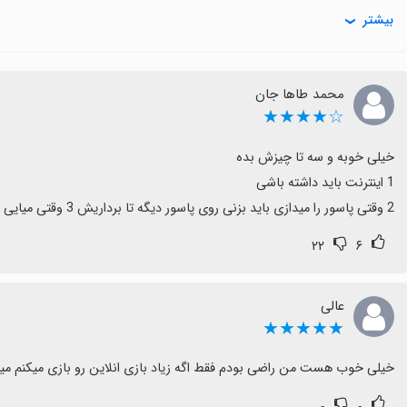
با وجود این محدودیت‌ها، تجربه آنلاین همچنان رضایت‌بخش است و ر
بیشتر
برای بهبود، می‌توان انتظار داشت که امکانات بیشتری باز شود و محدودی
اگر دنبال پاسور چهاربرگ با گرافیک خوب و رقابت آنلاین هستید، این ب
محمد طاها جان
☆★★★★
2 وقتی پاسور را میدازی باید بزنی روی پاسور دیگه تا برداریش 3 وقتی میایی توی بازی اسمت نوشته تازه وارد
۲۲
۶
عالی
★★★★★
خیلی خوب هست من راضی بودم فقط اگه زیاد بازی انلاین رو بازی میکنم می
۰
۰