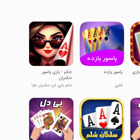
بازی
پاسور یازده
‏‏‏حکم - بازی پاسور
حکمران
فکری
حکم بازی کن، حکمران شو!