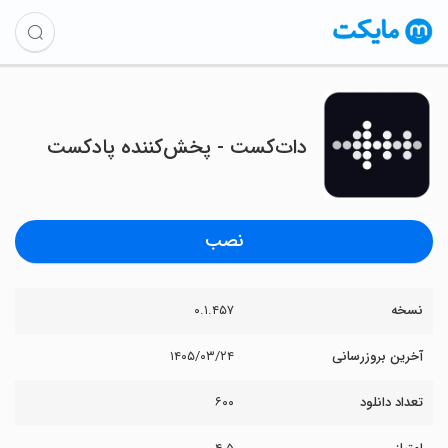
‏‏‏دات‌کست - پخش‌کننده پادکست
نصب
نسخه
۰.۱.۴۵۷
آخرین بروزرسانی
۱۴۰۵/۰۳/۲۴
تعداد دانلود
۶۰۰