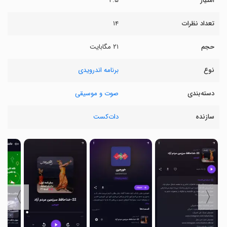
امتیاز
۴.۵
تعداد نظرات
۱۴
حجم
۲۱ مگابایت
نوع
برنامه اندرویدی
دسته‌بندی
صوت و موسیقی
سازنده
دات‌کست
〉
〈