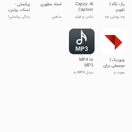
‏‏‏یک نگاه |
Capzy: AI
استاد مطهری
‏‏‏‏‏‏‏‏‏‏‏پیکسلی -
تقویم
Caption
تسک، روتین،
برنامه‌ریزی و
تقویم
چه روزايی چه
عکس و فیلم
مذهبی
زندگی پیکسلی!
یادداشت
كارايی دارم!
ویوزیک |
MP4 to
موسیقی برای
MP3
هر حال و
Converter
صوت و
مبدل MP4 به
هوایی
موسیقی
MP3