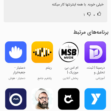
خیلی خوبه. با همه اینترنتها کار میکنه
۱
۰
برنامه‌های مرتبط
‏‏درسیتا | ثبت،
‏‏ام اس بی
ریتم
‏دستیار -
تحلیل و
موزیک |
جعبه‌ابزار
گزارش
دانلود آهنگ
هوش
آموزشی
پخش آنلاین
پلتفرم جامع
دستیار - هوش
مطالعه
مصنوعی
آهنگ
موسیقی
مصنوعی رایگان