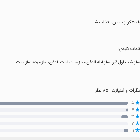
با تشکر از حسن انتخاب شما
کلمات کلیدی:
نماز شب اول قبر، نماز لیله الدفن،نماز میت،لیلت الدفن،نماز مرده،نماز میت
ظرات و امتیازها
۸۵ نظر
۵
۴
۳
۲
۱