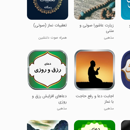
زیارت عاشورا صوتی و
تعقیبات نماز (صوتی)
متنی
مذهبی
همراه صوت دلنشین
اجابت دعا و رفع حاجت
دعاهای افزایش رزق و
با نماز
روزی
مذهبی
مذهبی