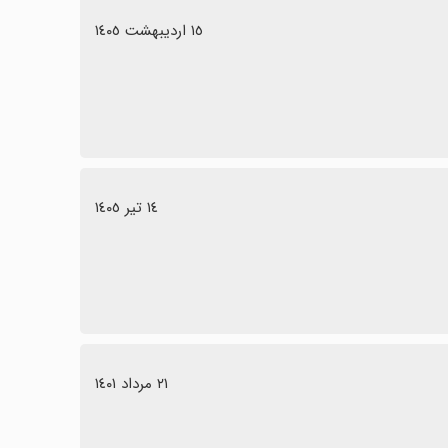
١٥ اردیبهشت ١٤٠٥
١٤ تیر ١٤٠٥
٢١ مرداد ١٤٠١