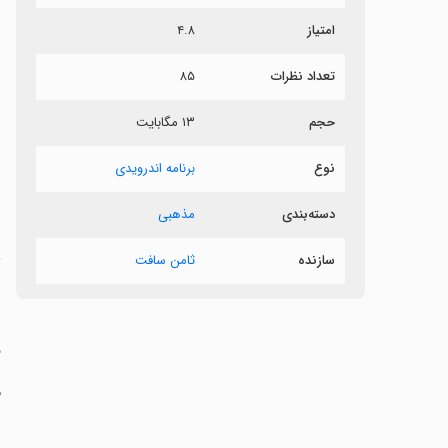
امتیاز
۴.۸
د
تعداد نظرات
۸۵
«
حجم
۱۳ مگابایت
نوع
برنامه اندرویدی
‏
دسته‌بندی
مذهبی
سازنده
ثامن سافت
‏
‏
‏
‏
‏