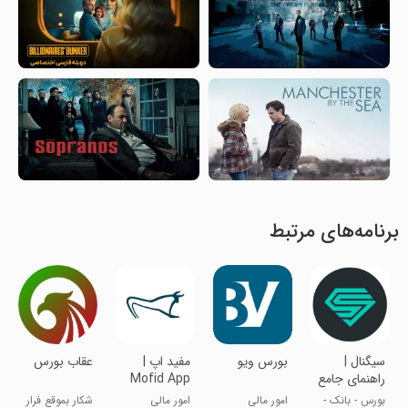
برنامه‌های مرتبط
سیگنال |
‏بورس ویو
مفید اپ |
عقاب بورس
راهنمای جامع
Mofid App
سرمایه‌گذاری
بورس - بانک -
امور مالی
امور مالی
شکار بموقع فرار