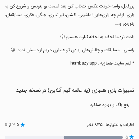
پروفایل، واسه خودت عکس انتخاب کن بعد اسمت رو بنویس و شروع کن به
بازی. اونم چه بازی‌هایی! ماشینی، اکشن، تیراندازی، جنگی، فکری، مسابقه‌ای،
رکوردی و....
‏یادت نره ما لحظه به لحظه کنارت هستیم 🙂
‏راستی... مسابقات و چالش‌های زیادی تو همبازی داریم از دستش ندید. 😉
‏* اینم سایت همبازیه : hambazy.app
تغییرات بازی همبازی (یه عالمه گیم آنلاین) در نسخه جدید
رفع باگ و بهبود عملکرد
نظرات و امتیازها
۸۳۵ نظر
۳.۵ از ۵
۵