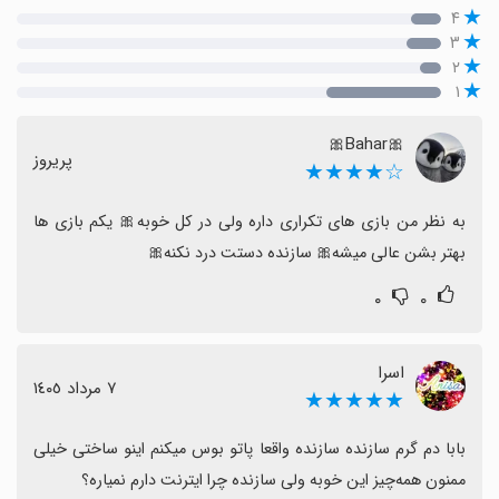
۴
۳
۲
۱
🎀Bahar🎀
پریروز
☆★★★★
به نظر من بازی های تکراری داره ولی در کل خوبه🎀 یکم بازی ها 
بهتر بشن عالی میشه🎀 سازنده دستت درد نکنه🎀
۰
۰
اسرا
٧ مرداد ١٤٠٥
★★★★★
بابا دم گرم سازنده سازنده واقعا پاتو بوس میکنم اینو ساختی خیلی 
ممنون همه‌چیز این خوبه ولی سازنده چرا ایترنت دارم نمیاره؟