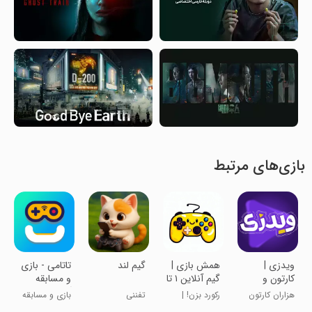
بازی‌های مرتبط
‏‏‏‏‏ویدزی |
‏‏‏‏‏‏‏‏همش بازی |
‏‏‏‏‏‏‏‏‏گیم لند
تاتامی - بازی
کارتون و
گیم آنلاین ۱ تا
و مسابقه
انیمیشن
۴ نفره
آنلاین
هزاران کارتون
رکورد بزن! |
تفننی
بازی و مسابقه‌
جدید و دوبله
لیگ و مسابقه
آنلاین