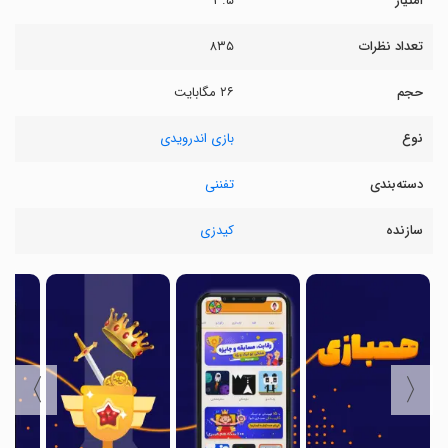
امتیاز
۳.۵
تعداد نظرات
۸۳۵
حجم
۲۶ مگابایت
نوع
بازی اندرویدی
دسته‌بندی
تفننی
سازنده
کیدزی
〉
〈