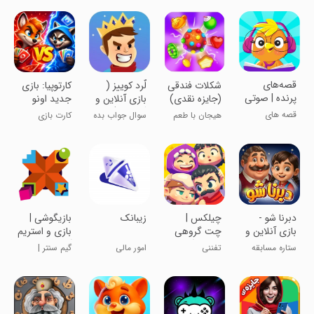
‏‏قصه‌های
‏‏شکلات فندقی
لٌرد کوییز (
‏‏‏‏کارتوپیا: بازی
پرنده | صوتی
(جایزه نقدی)
بازی آنلاین و
جدید اونو
و تصویری
گروهی )
قصه های
هیجان با طعم
سوال جواب بده
کارت بازی
کودکانه صوتی
شکلات!!
سکه بگیر :)
انلاین
پرنده
‏‏‏‏دبرنا شو -
‏چیلکس |
‏زیبانک
‏‏‏‏‏‏‏‏‏‏بازیگوشی |
بازی آنلاین و
چت گروهی
بازی و استریم
جایزه
و بازی آنلاین
آنلاین
ستاره مسابقه
تفننی
امور مالی
گیم سنتر |
شو
رقابت در هر
جهت