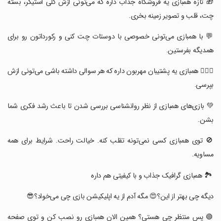
‏🎁 تازه همبازی یه فروشگاه جذاب داره که می‌تونی ازش کلی استیکر، بسته
چت، قلب و تصویر زمینه بخری.
‏💬 با همبازی می‌تونی خصوصی با دوستات چت کنی و رکورداتون‌ رو برای
همدیگه بفرستین.
‏🙍🏻‍♀️ همبازی یه پشتیبان مهربون داره که هر سوالی داشته باشی می‌تونی ازش
بپرسی.
‏💚 بازی‌های همبازی از نظر روانشناسی بررسی شدن تا باعث رشد فکری شما
بشن.
‏🚫 توی همبازی کسی نمی‌تونه تقلب کنه. خیالت راحت. شرایط برای همه
مساویه.
‏ 🏞 همبازی گرافیک جذاب و با کیفیتی هم داره
‏دیگه چی بهتر از این؟😍 مگه آدم از یه اپلیکیشن بازی چی می‌خواد؟😎
‏🟢 پس منتظر چی هستی؟ همین الان همبازی رو نصب کن و توی صفحه