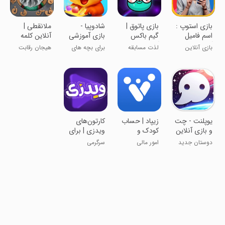
‏‏‏بازی ‏استوپ :
‏‏‏‏‏‏‏‏بازی پاتوق |
‏‏‏‏‏‏‏‏‏‏‏شادوپیا -
ملانقطی |
اسم فامیل
گیم باکس
بازی آموزشی
آنلاین کلمه
آنلاین - جایزه
آنلاین
کودک
بازی کن
بازی آنلاین
لذت مسابقه
برای بچه های
هیجان رقابت
نقدی
بدون قطعی!
تورنمنت رکورد
خوب ایران
آنلاین چندنفره
یوپلنت - چت
‏‏‏‏‏‏زیپاد | حساب
‏‏‏‏‏کارتون‌های
و بازی آنلاین
کودک و
ویدزی | برای
نوجوان
Android TV
دوستان جدید
امور مالی
سرگرمی
پاسارگاد
به وسعت
کهکشان