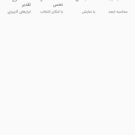
نحس
تقدیر
محاسبه ابجد
با نمایش
با امکان انتخاب
ابزارهای کاربردی
کبیر صغیر
جزییات کامل
شهرو استان
وسیط
سن