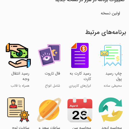
اولین نسخه
برنامه‌های مرتبط
چاپ رسید
‏رسید کارت به
‏فال تاروت
‏رسید انتقال
پول
کارت
وجه
محیطی ساده
ابزارهای کاربردی
شامل انواع
همراه با قالب
آسان و کاربردی
کارت های
های متنوع
تصویری
‏محاسبه ابجد
‏محاسبه سن
‏ساعات سعد و
‏ساخت لوح