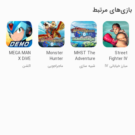
بازی‌های مرتبط
MEGA MAN
Monster
MHST The
Street
X DiVE
Hunter
Adventure
Fighter IV
Offline
Stories
Begins
CE
مبارز خیابانی IV
شبیه سازی
ماجراجویی
اکشن
Demo
CE