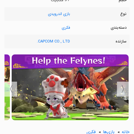
حجم
۱۶۶ مگابایت
نوع
بازی اندرویدی
دسته‌بندی
فکری
سازنده
CAPCOM CO., LTD.
〉
〈
خانه
بازی‌ها
فکری