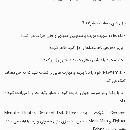
‏پازل های مسابقه پیشرفته 3
‏- تکه ها به صورت مورب و همچنین عمودی و افقی حرکت می کنند!
‏- برای دفع هیولاها معماها را حل کنید ظاهر شوید!
‏- جزیره خود را با فیلین های جدید با حل پازل پر کنید!
‏- 'Pawtential' خود را بالا ببرید و مهارت هایی را کسب کنید که به حل معماها
کمک می کند!
‏- با بازیکنان در سراسر جهان رقابت کنید و جوایز رتبه بندی را دریافت کنید!<
br>
‏Capcom - شرکت سازنده Monster Hunter، Resident Evil، Street
Fighter، و Mega Man - اکنون یک بازی پازل معمولی و زیبا را ارائه می دهد.
مقصد؟ جزایر Felyne!