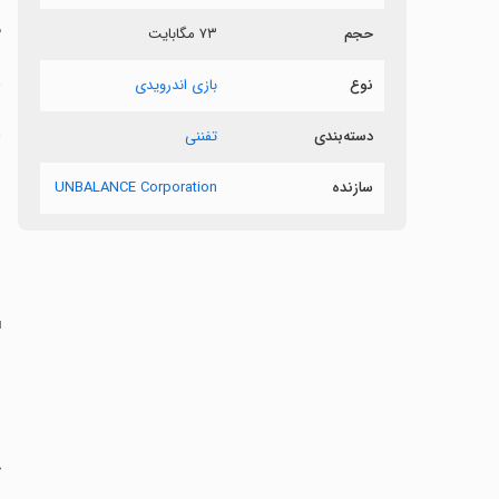
م
حجم
۷۳ مگابایت
د
نوع
بازی اندرویدی
0
دسته‌بندی
تفننی
‏
سازنده
UNBALANCE Corporation
‏
‏
‏
‏
‏