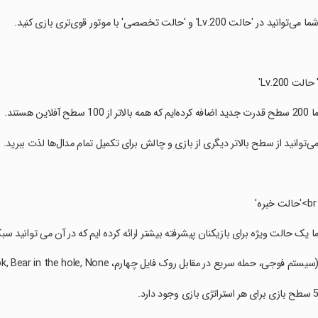
شما می‌توانید در 'حالت Lv.200' و 'حالت تخصصی' با موتور قوی‌تری بازی کنید.
' حالت Lv.200'
2 سطح قدرت جدید اضافه کرده‌ایم که همه بالاتر از 100 سطح آفلاین هستند.
می‌توانید از سطح بالاتر دیگری از بازی و چالش برای تکمیل تمام مدال‌ها لذت ببرید.
'حالت خبره'
ما یک حالت ویژه برای بازیکنان پیشرفته بیشتر ارائه کرده ایم که در آن می توانید سبک بازی را از بین 5 استرات
(سیستم فوجی، حمله سریع در مقابل روک فایل چهارم، Gokigen central rook, Bear in the hole, None)