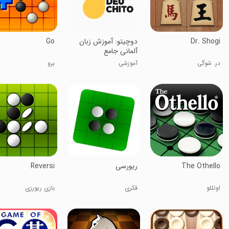
Dr. Shogi
‏‏‏‏دوچیتو: آموزش زبان
Go
آلمانی جامع
در. شوگی
آموزشی
برو
The Othello
ریورسی
Reversi
اوتللو
فکری
بازی ریورزی