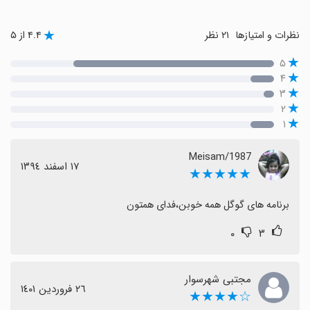
نظرات و امتیازها
۲۱ نظر
۴.۴ از ۵
۵
۴
۳
۲
۱
Meisam/1987
١٧ اسفند ١٣٩٤
★★★★★
برنامه های گوگل همه خوبن،فدای همتون
۰
۳
مجتبی شهرسوار
٢٦ فروردین ١٤٠١
☆★★★★