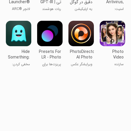
Antivirus,
دقیق در گوگل
تی | GPT-IR
Launcher®
Clean
| غیررسمی
2024 & 4D
امنیت:
یه اپلیکیشن
ربات هوشمند
لانچر ARC®
Themes
آنتی‌ویروس،
جامع جستجو
۲۰۲۴ و تم‌های
پاکسازی
۴D
Hide
Presets For
PhotoDirector:
Photo
Something:
LR - Photo
AI Photo
Video
photos,
Filters
Editor
Slideshow
سازنده
ویرایشگر عکس
پریزت‌ها برای
مخفی کردن:
videos
Maker
اسلایدشو عکس
LR - فیلترهای
عکس‌ها و
و ویدیو
عکس
ویدیوها