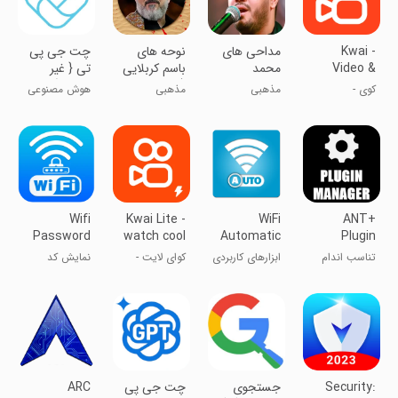
Kwai -
مداحی های
نوحه های
چت جی پی
Video &
محمد
باسم کربلایی
تی { غیر
Drama
الجنامی
( الحاج باسم
رسمی }
کوی -
مذهبی
مذهبی
هوش مصنوعی
الکربلائی )
ویدیوهای
همه کاره
جالب و تفریح
اجتماعی
Wifi
Kwai Lite -
WiFi
ANT+
Password
watch cool
Automatic
Plugin
Key Show
videos
Manager
تناسب اندام
ابزارهای کاربردی
کوای لایت -
نمایش کد
Connect
Launcher
تماشای
وای‌فای و متصل
ویدیوهای خفن
شدن به آن
Security:
جستجوی
‏‏‏‏‏‏چت جی پی
ARC