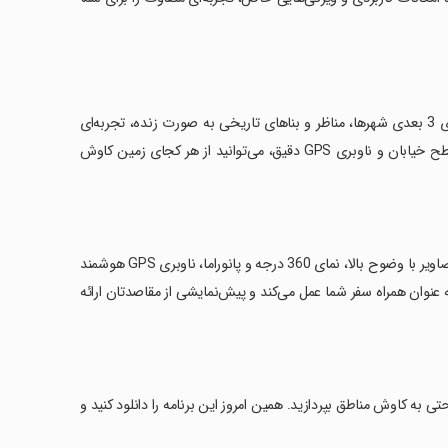
نقشه زنده جهانی 3D: GPS زمین، سیاره را به انگشتان شما می‌آورد. با نمای زیبای 3 بعدی شهرها، مناظر و بناهای تاریخی به صورت زنده، تجربه‌ای
منحصر به فرد از جستجو فراهم می‌آورد. با تصاویر ماهواره‌ای قدرتمند، پانورامای سطح خیابان و ناوبری GPS دقیق، می‌توانید از هر کجای زمین کاوش
‏ویژگی‌های کلیدی شامل نقشه جهانی 3D با جزئیات دقیق، نمای زنده ماهواره‌ای با تصاویر با وضوح بالا، نمای 360 درجه و پانوراما، ناوبری GPS هوشمند
ه عنوان همراه سفر شما عمل می‌کند و پیش‌نمایشی از مقاصدتان ارائه
نید و به راحتی به کاوش مناطق بپردازید. همین امروز این برنامه را دانلود کنید و