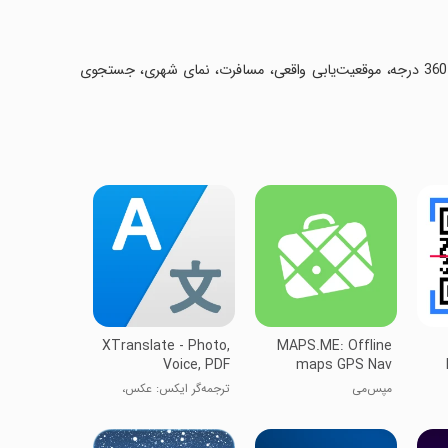
‏کلمات کلیدی: نقشه جهانی 3D، ناوبری GPS، تصاویر ماهواره‌ای زنده، پانورامای 360 درجه، موقعیت‌یابی واقعی، مسافرت، نمای شهری، جستجوی
XTranslate - Photo,
MAPS.ME: Offline
Voice, PDF
maps GPS Nav
مپس‌می
ترجمه‌گر ایکس: عکس،
صدا، پی‌دی‌اف