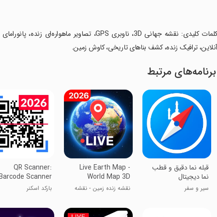
نلاین، ترافیک زنده، کشف بناهای تاریخی، کاوش زمین.
برنامه‌های مرتبط
‏‏قبله‌ نما دقیق و قطب‌
Live Earth Map -
QR Scanner:
نما دیجیتال
World Map 3D
Barcode Scanner
سیر و سفر
نقشه زنده زمین - نقشه
بارکد اسکنر
جهان ۳D