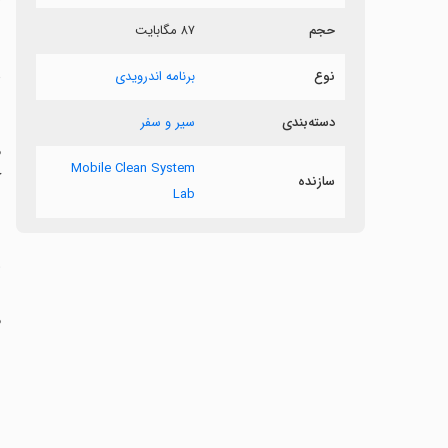
ر
حجم
۸۷ مگابایت
د
نوع
برنامه اندرویدی
دسته‌بندی
سیر و سفر
Mobile Clean System
ک
سازنده
Lab
ب
م
س