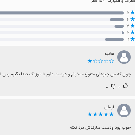
ظرات و امتیازها
۱۵۹ نظر
۵
۴
۳
۲
۱
هانیه
☆☆☆☆★
چون که من چیزهای متنوع میخوام و دوست دارم با موزیک صدا بگیرم پس ل
۰
۰
آرمان
★★★★★
خوب بود ودست سازندش درد نکنه