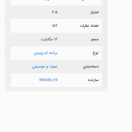
ش
امتیاز
۴.۵
ا
تعداد نظرات
۱۵۹
ب
حجم
۱۶ مگابایت
م
نوع
برنامه اندرویدی
دسته‌بندی
صوت و موسیقی
‏
سازنده
Mobile_V5
ا
ش
‏