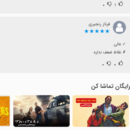
۰
۱
فرناز رنجبری
★★★★★
‏✗ نقاط ضعف نداره
۰
۰
ایگان تماشا کن