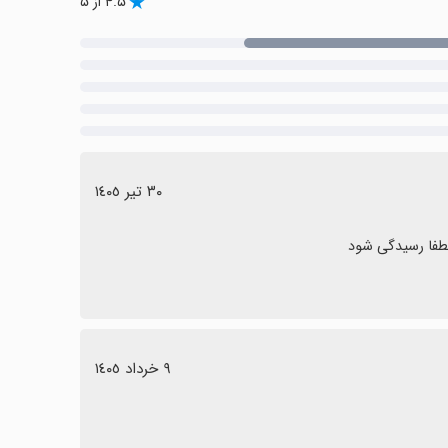
۴.۵ از ۵
٣٠ تیر ١٤٠٥
طفا رسیدگی شود
٩ خرداد ١٤٠٥