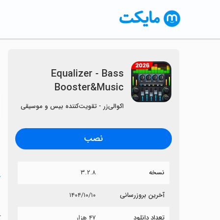
Equalizer - Bass
Booster&Music
〈
اکوالی‌زر - تقویت‌کننده بیس و موسیقی
نصب
نسخه
۳.۲.۸
خ
c
آخرین بروزرسانی
۱۴۰۴/۱۰/۱۰
تعداد دانلود
۴۷ هزار