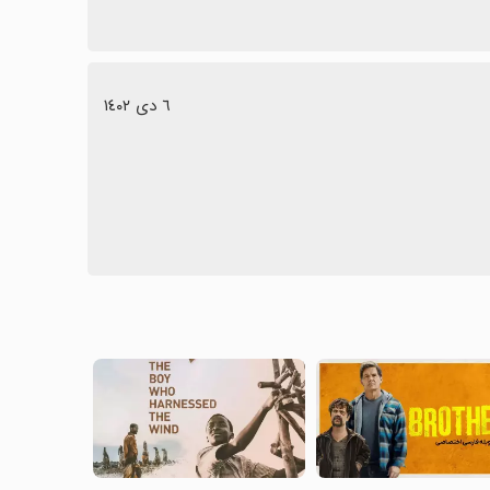
٦ دی ١٤٠٢