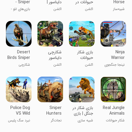
Horse
حیوانات در
دایناسور |
- Sniper
Riding
جنگل | بازی
بازی تفنگی
Hunting
شبیه‌ساز
اکشن
اکشن
بازی‌های لئو -
Simulation :
جدید
سوارکاری کابوی:
شکارچی
Gun of wild
تفنگ غرب
تک‌تیرانداز
west
وحشی
Ninja
بازی شکار
شکارچی
Desert
Warrior
حیوانات
دایناسور
Birds Sniper
Shooter 3D
Assassin
نینجا جنگجوی
اکشن
اکشن
شکارچی
قاتل
تک‌تیرانداز
پرندگان صحرا
۳D
Real Jungle
بازی شکار در
Sniper
Police Dog
Animals
جنگل | بازی
Hunters
VS Wild
Hunting
تفنگی جدید
Survival
Wolf Attack
شکار حیوانات
شبیه سازی
نجات‌گر
نبرد سگ پلیس
Survival
Safari
واقعی در جنگل
شکارچیان
با گرگ وحشی -
City
اسنایپ
بقا در شهر