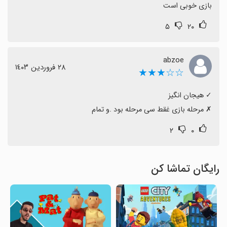
بازی خوبی است
۵
۲۰
abzoe
٢٨ فروردین ١٤٠٣
☆☆★★★
‏✗ مرحله بازی غقط سی مرحله بود .و تمام
۲
۰
رایگان تماشا کن