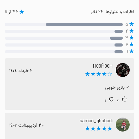
نظرات و امتیازها
۲۶ نظر
۴.۲ از ۵
۵
۴
۳
۲
۱
H00Ĥ00H
٢ خرداد ١٤٠٤
☆★★★★
‏✓ بازی خوبی
۱
۶
saman_ghobadi
٣٠ اردیبهشت ١٤٠٢
★★★★★