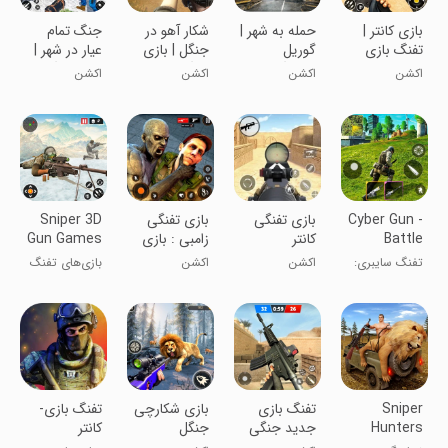
بازی کانتر |
حمله به شهر |
شکار آهو در
جنگ تمام
تفنگ بازی
گوریل
جنگل | بازی
عیار در شهر |
خشمگین
تفنگی
بازی تفنگی
اکشن
اکشن
اکشن
اکشن
Cyber Gun -
بازی تفنگی
بازی تفنگی
Sniper 3D
Battle
کانتر
زامبی : بازی
Gun Games
Royale
جدید
Offline
تفنگ سایبری:
اکشن
اکشن
بازی‌های تفنگ
Game
بتل رویال
تک‌تیرانداز 3D
آفلاین
Sniper
تفنگ بازی
بازی شکارچی
تفنگ بازی-
Hunters
جدید جنگی
جنگل
کانتر
Survival