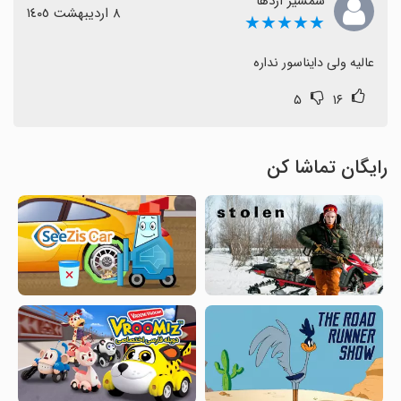
شمشیر اژدها
٨ اردیبهشت ١٤٠٥
★★★★★
عالیه ولی دایناسور نداره
۵
۱۶
رایگان تماشا کن