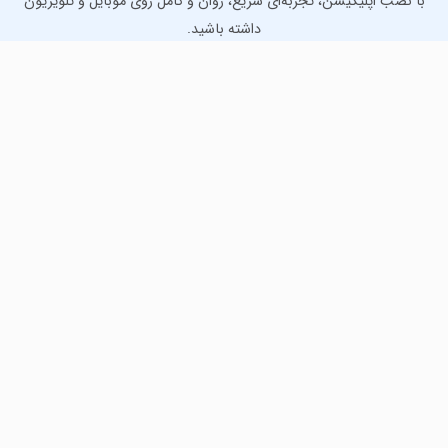
با نصب اپلیکیشن، تجربه‌ای سریع، روان و کامل روی موبایل و تلویزیون
داشته باشید.
دانلود نسخه موبایل
دانلود نسخه تلویزیون TV
لذت دانلود جدیدترین بازی‌ها و بهترین برنامه‌های اندروید از
مایکت!
دانلود جدیدترین بازی‌های اندروید برای اوقات فراغت و دریافت
بهترین برنامه‌های کاربردی برای انجام انواع فعالیت‌های روزانه. لینک
مستقیم، رایگان و سریع، تست شده و امن با نصب خودکار دیتا‍.