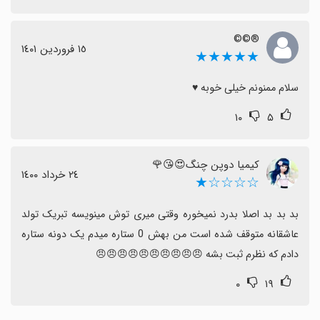
®©©
١٥ فروردین ١٤٠١
★★★★★
سلام ممنونم خیلی خوبه ♥️
۱۰
۵
کیمیا دوپن چنگ😍😘🌹
٢٤ خرداد ١٤٠٠
☆☆☆☆★
بد بد بد اصلا بدرد نمیخوره وقتی میری توش مینویسه تبریک تولد 
عاشقانه متوقف شده است من بهش 0 ستاره میدم یک دونه ستاره 
دادم که نظرم ثبت بشه 😠😠😠😠😠😠😠😠😠😠
۰
۱۹