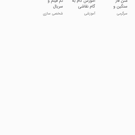
متن فاز
آموزش گام به
تم فیلم و
سنگین و
گام نقاشی
سریال
غمگین
حیوانات
سرگرمی
آموزشی
شخصی سازی