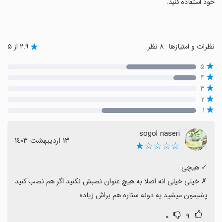
خود استفاده کنید.
نظرات و امتیازها
۸ نظر
۲.۹ از ۵
۵
۴
۳
۲
۱
sogol naseri
١٣ اردیبهشت ١٤٠٣
☆☆☆☆★
‏✗ خیلی خیلی انه اصلا به هیچ عنوان نصبش نکنید اگر هم نصب کنید 
پشیمون میشید یه دونه ستاره هم براش زیاده
۰
۹