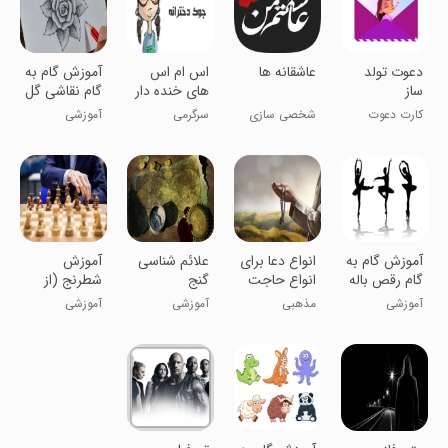
دعوت تولد
عاشقانه ها
اس ام اس
آموزش گام به
ساز
های خنده دار
گام نقاشی گل
دخترونه
ها
کارت دعوت
شخصی سازی
سرگرمی
آموزشی
تولد زیبا و
سریع
آموزش گام به
انواع دعا برای
علائم شناسی
آموزش
گام رقص باله
انواع حاجت
گنج
شطرنج (از
مبتدی تا
آموزشی
مذهبی
آموزشی
آموزشی
پیشرفته)