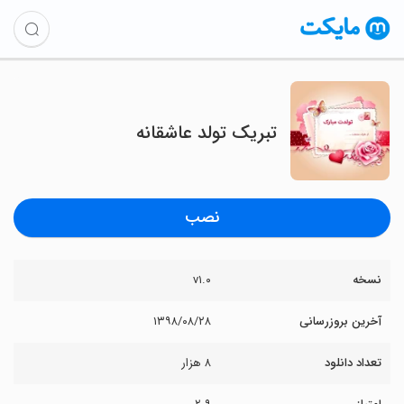
تبریک تولد عاشقانه
نصب
نسخه
v۱.۰
آخرین بروزرسانی
۱۳۹۸/۰۸/۲۸
تعداد دانلود
۸ هزار