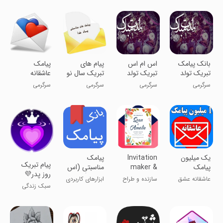
بانک پیامک
اس ام اس
پیام های
پیامک
تبریک تولد
تبریک تولد
تبریک سال نو
عاشقانه
و مناسبت ها
سرگرمی
سرگرمی
سرگرمی
سرگرمی
یک میلیون
Invitation
پیامک
پیام تبریک
پیامک
maker &
مناسبتی (اس
روز پدر💜
عاشقانه
Card
ام اس)
عاشقانه عشق
سازنده و طراح
ابزارهای کاربردی
Design
سبک زندگی
بده و بگیر
کارت دعوت