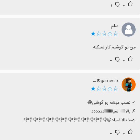
۱
۰
سام
☆☆☆☆★
من تو گوشیم کار نمیکنه
۰
۰
games x®←
☆☆☆☆★
اصلا بالا نمیاد😒👎👎👎👎👎👎👎👎👎👎👎👎👎👎👎👎👎👎👎
۰
۰