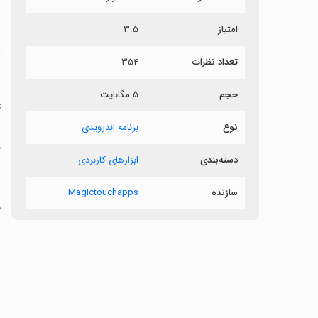
ش
امتیاز
۳.۵
ن
تعداد نظرات
۳۵۴
حجم
۵ مگابایت
ل
نوع
برنامه اندرویدی
د
دسته‌بندی
ابزارهای کاربردی
سازنده
Magictouchapps
س
‏با ' TV