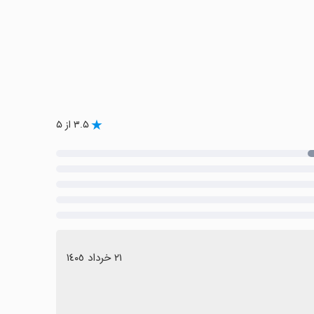
۳.۵ از ۵
٢١ خرداد ١٤٠٥