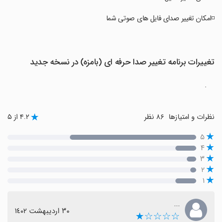
‏◽امکان تغییر صدای فایل های صوتی شما
تغییرات برنامه تغییر صدا حرفه ای (بامزه) در نسخه جدید
.
نظرات و امتیازها
۸۶ نظر
۴.۲ از ۵
۵
۴
۳
۲
۱
...
٣٠ اردیبهشت ١٤٠٢
☆☆☆☆★