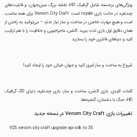
‏ویژگی‌های برجسته شامل گرافیک HD، نقشه بزرگ مینی‌جهان، و قابلیت‌های
چندنفره در حالت بازی royale است. Venom City Craft برای همه مناسب
است و هیچ مهارت خاصی در ساخت و ساز نیاز ندارد – می‌توانید به راحتی از
همان دقایق اول بازی لذت ببرید. اکشن، ماجراجویی و خلاقیت را با هم ترکیب
کنید و دنیاهای فانتزی خود را بسازید.
‏شروع به ساخت و ساز امروز کنید و جهان خیالی خود را ایجاد کنید!
‏کلمات کلیدی: بازی اکشن، ساخت و ساز، بازی چندنفره، دنیای 3D، گرافیک
HD، جنگ با دشمنان، گنجینه‌ها.
تغییرات بازی Venom City Craft در نسخه جدید
V25.venom.city.craft upgrade api sdk to 35