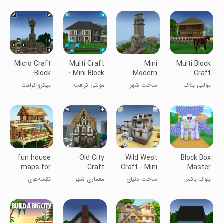
بزرگ
مینی ۲
کرافت
بزرگ شهری
Micro Craft
Multi Craft
Mini
Multi Block
:Block
: Mini Block
Modern
Craft
House
Town
City Craft
مولتی بلاک
ساخت شهر
مولتی کرافت:
میکرو کرافت -
Craft
کرافت - ساخت
مدرن مینی
ساخت شهر با
ساخت خانه با
و ساز با بلوک
بلوک
بلوک
fun house
Old City
Wild West
Block Box
maps for
Craft
Craft - Mini
Master
minecraft
West World
Diamond
بلوک باکس
ساخت دنیای
معماری شهر
نقشه‌های
مستر الماس
غرب وحشی -
قدیمی
سرگرم‌کننده برای
دنیای مینی
ماینکرفت