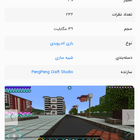
امتیاز
۴.۰
تعداد نظرات
۲۳۶
حجم
۳۹ مگابایت
نوع
بازی اندرویدی
دسته‌بندی
شبیه سازی
سازنده
PengPeng Craft Studio
〉
〈