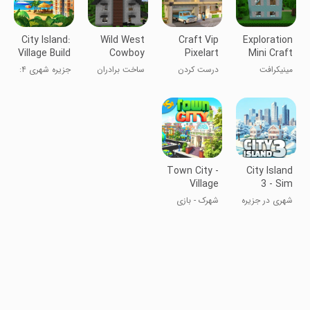
City Island:
Wild West
Craft Vip
Exploration
Village Build
Cowboy
Pixelart
Mini Craft
Sim
Craft
Dragon
مینیکرافت
درست کردن
ساخت برادران
جزیره شهری ۴:
اکتشافی
دراگون پیکسل
کابوی در غرب
ساخت یک
VIP
وحشی
روستا
Town City -
City Island
Village
3 - Sim
Building S
Builder
شهری در جزیره
شهرک - بازی
3
ساخت و ساز
روستا