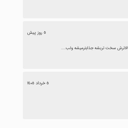
٥ روز پیش
الاترش سخت تربشه جذابترمیشه ولب....
٥ خرداد ١٤٠٥