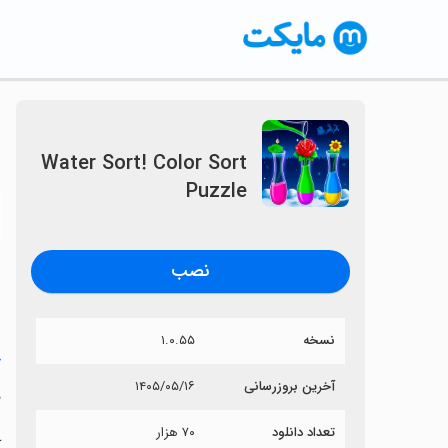
Water Sort! Color Sort
Puzzle
〈
نصب
نسخه
۱.۰.۵۵
خ
آخرین بروزرسانی
۱۴۰۵/۰۵/۱۶
e
تعداد دانلود
۷۰ هزار
آی