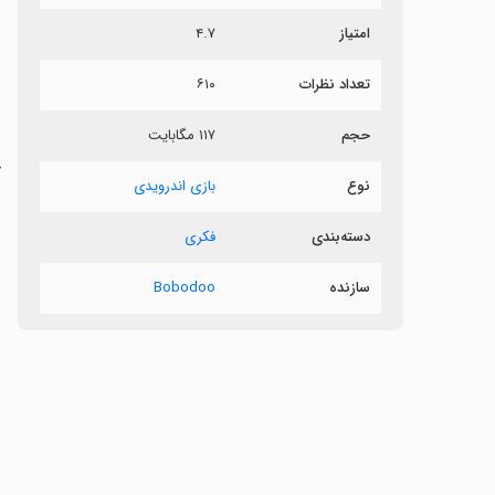
امتیاز
۴.۷
د
تعداد نظرات
۶۱۰
حجم
۱۱۷ مگابایت
ب
چ
نوع
بازی اندرویدی
دسته‌بندی
فکری
سازنده
Bobodoo