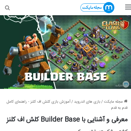
منو
جس
مجله مایکت
/
بازی های اندروید
/
آموزش بازی کلش اف کلنز - راهنمای کامل
قدم به قدم
معرفی و آشنایی با Builder Base کلش اف کلنز