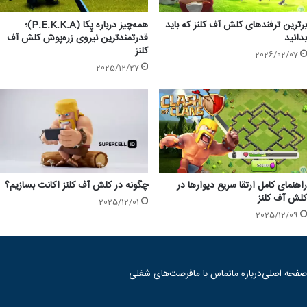
برترین ترفندهای کلش آف کلنز که باید
همه‌چیز درباره پِکا (P.E.K.K.A)؛
بدانید
قدرتمندترین نیروی زره‌پوش کلش آف
کلنز
2026/02/07
2025/12/27
راهنمای کامل ارتقا سریع دیوارها در
چگونه در کلش آف کلنز اکانت بسازیم؟
کلش آف کلنز
2025/12/01
2025/12/09
صفحه اصلی
درباره ما
تماس با ما
فرصت‌های شغلی