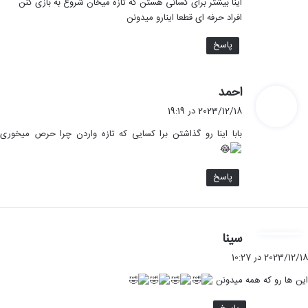
اینا بیشتر برای کسانی هستن که تازه میخان شروع به بازی کنن
:
افراد حرفه ای قطعا اینارو میدونن
پاسخ
گ
احمد
ف
2023/12/18 در 19:19
ت
بابا اینا رو گذاشتن برا کسایی که تازه واردن چرا حرص میخوری
:
پاسخ
گ
سینا
ف
2023/12/18 در 10:27
ت
این ها رو که همه میدونن
: