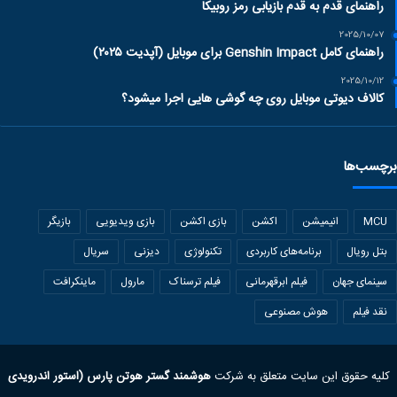
راهنمای قدم به قدم بازیابی رمز روبیکا
2025/10/07
راهنمای کامل Genshin Impact برای موبایل (آپدیت ۲۰۲۵)
2025/10/12
کالاف دیوتی موبایل روی چه گوشی هایی اجرا میشود؟
برچسب‌ها
MCU
انیمیشن
اکشن
بازی اکشن
بازی ویدیویی
بازیگر
بتل رویال
برنامه‌های کاربردی
تکنولوژی
دیزنی
سریال
سینمای جهان
فیلم ابرقهرمانی
فیلم ترسناک
مارول
ماینکرافت
نقد فیلم
هوش مصنوعی
کلیه حقوق این سایت متعلق به شرکت
هوشمند گستر هوتن پارس (استور اندرویدی