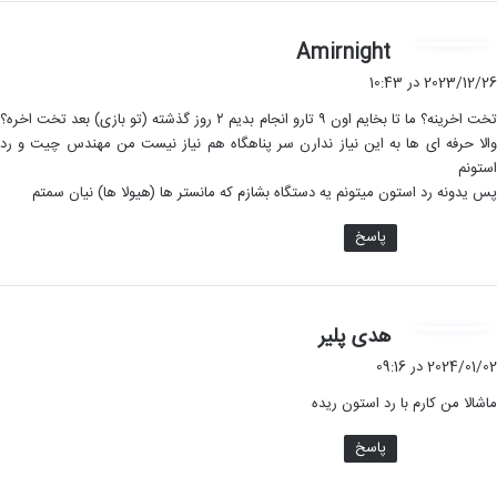
گ
Amirnight
ف
2023/12/26 در 10:43
ت
تخت اخرینه؟ ما تا بخایم اون ۹ تارو انجام بدیم ۲ روز گذشته (تو بازی) بعد تخت اخره؟
:
والا حرفه ای ها به این نیاز ندارن سر پناهگاه هم نیاز نیست من مهندس چیت و رد
استونم
پس یدونه رد استون میتونم یه دستگاه بشازم که مانستر ها (هیولا ها) نیان سمتم
پاسخ
گ
هدی پلیر
ف
2024/01/02 در 09:16
ت
ماشالا من کارم با رد استون ریده
:
پاسخ