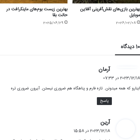
بهترین بازی‌های نقش‌آفرینی آفلاین
بهترین زیست بوم‌های ماینکرافت در
موبایل
حالت بقا
2025/06/29
2026/02/08
10 دیدگاه
گ
آرمان
ف
2023/12/18 در 07:33
ت
اینارو که همه میدونن. تازه فارم و پناهگاه هم ضروری نیستن. آیرون ضروری تره
:
پاسخ
گ
آرین
ف
2023/12/18 در 15:58
ت