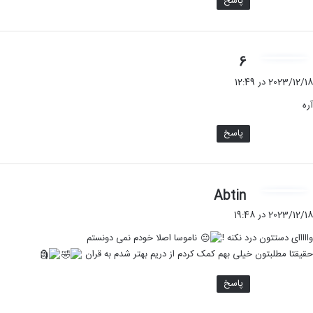
پاسخ
گ
6
ف
2023/12/18 در 12:49
ت
آره
:
پاسخ
گ
Abtin
ف
2023/12/18 در 19:48
ت
وااااای دستتون درد نکنه !
ناموسا اصلا خودم نمی دونستم
:
حقیقتا مطلبتون خیلی بهم کمک کردم از دریم بهتر شدم به قران
پاسخ