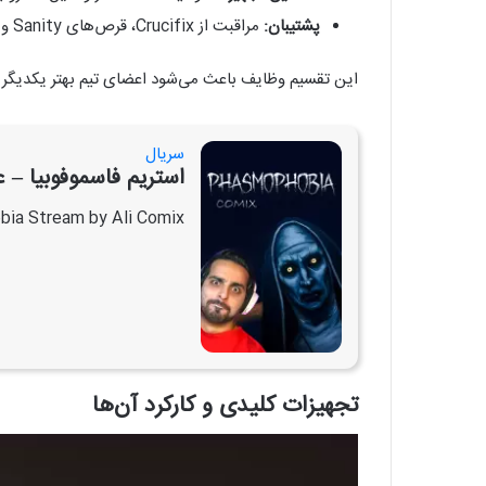
پشتیبان:
مراقبت از Crucifix، قرص‌های Sanity و وسایل کمکی.
این تقسیم وظایف باعث می‌شود اعضای تیم بهتر یکدیگر
سریال
استریم فاسموفوبیا –
ia Stream by Ali Comix
تجهیزات کلیدی و کارکرد آن‌ها