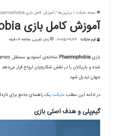
مجله مایکت
/
برترین‌ها
/
آموزش کامل بازی Phasmophobia: راهنمای جامع شکار ارواح
آموزش کامل بازی Phasmophobia: راهنمای جامع شکار ارواح
تیم مایکت
2025/09/29
زمان تقریبی مطالعه 3 دقیقه
بازی
Phasmophobia
ساخته‌ی استودیو مستقل Kinetic Games، یکی از موفق‌ترین عناوین ژانر ترسناک در سال‌های اخیر است. این بازی با محوریت
جهان تبدیل شود.
در ادامه این مطلب
مایکت
یک راهنمای جامع برای تازه‌کار
گیم‌پلی و هدف اصلی بازی