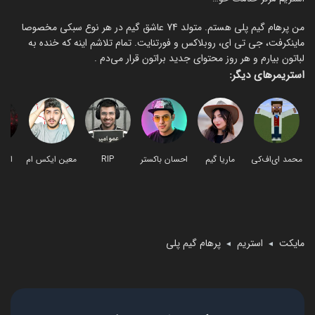
من پرهام گیم پلی هستم. متولد 74 عاشق گیم در هر نوع سبکی مخصوصا
ماینکرفت، جی تی ای، روبلاکس و فورتنایت. تمام تلاشم اینه که خنده به
لباتون بیارم و هر روز محتوای جدید براتون قرار می‌دم .
استریمرهای دیگر:
محمد ای‌اف‌کی
ماریا گیم
احسان باکستر
RIP
معین ایکس ام
گی
مایکت
استریم
پرهام گیم پلی
◄
◄