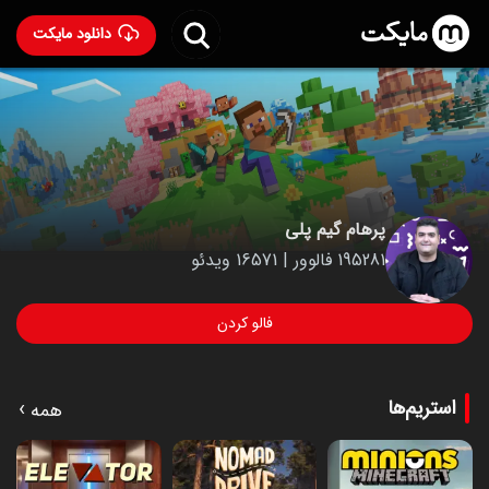
دانلود مایکت
پرهام گیم پلی
195281 فالوور | 16571 ویدئو
فالو کردن
استریم‌ها
›
همه