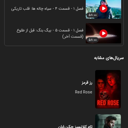
فصل ۱ - قسمت ۴ - سیاه چاله ها: قلب تاریکی
۵۸:۰۰
فصل ۱ - قسمت ۵ - بیگ بنگ: قبل از طلوع
(قسمت آخر)
۵۸:۰۰
سریال‌های مشابه
رز قرمز
Red Rose
تام کلانسیز جک رایان