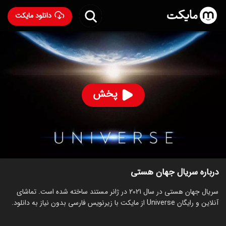
دانلود مایکت
سریال جهان هستی
- Universe 2021
89
۸.۳
۵۵
%
پخش
ساخت بریتانیا سال 2021
رده سنی ۱۳+
سریال
مستند
توضیحات
قسمت‌ها
سریال‌های مشابه
درباره سریال جهان هستی
سریال جهان هستی در سال 2021 در ژانر مستند ساخته شده است. تماشای
آنلاین و رایگان Universe از مایکت با زیرنویس فارسی بدون نیاز به دانلود.