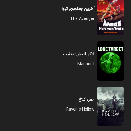
آخرین جنگجوی تروا
The Avenger
شکار انسان: تعقیب
Manhunt
حفره کلاغ
Raven's Hollow