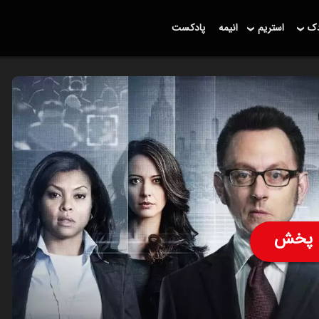
دک
استریم
انیمه
پادکست
پخش