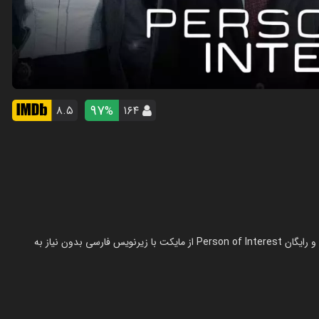
97
۸.۵
۱۶۴
%
سریال مظنون در سال 2011 در ژانر اکشن ساخته شده است. تماشای آنلاین و رایگان Person of Interest از مایکت با زیرنویس فارسی بدون نیاز به