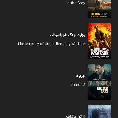
In the Grey
وزارت جنگ ناجوانمردانه
The Ministry of Ungentlemanly Warfare
جرم ۱۰۱
Crime 101
از گور برگشته