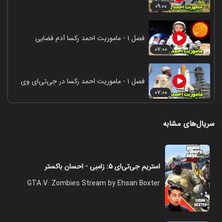
۰۹:۰۰
فصل ۱ - ماموریت احمد رکسا آدم فضایی
۰۷:۰۰
فصل ۱ - ماموریت احمد رکسا در جی‌تی‌ای وی
۰۷:۰۰
سریال‌های مشابه
استریم جی‌تی‌ای ۵: زامبی - احسان باکستر
GTA V: Zombies Stream by Ehsan Boxter