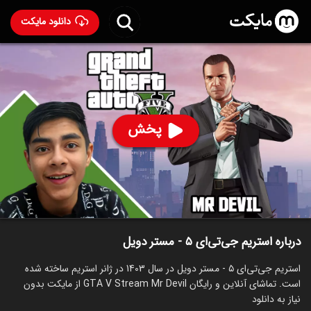
دانلود مایکت
استریم جی‌تی‌ای ۵ - مستر دویل
ساخت 1403
66
۶۳
%
مستر دویل
پخش
ساخت ایران سال 1403
رده سنی ۱۳+
استریم
توضیحات
قسمت‌ها
سریال‌های مشابه
درباره استریم جی‌تی‌ای ۵ - مستر دویل
استریم جی‌تی‌ای ۵ - مستر دویل در سال 1403 در ژانر استریم ساخته شده
است. تماشای آنلاین و رایگان GTA V Stream Mr Devil از مایکت بدون
نیاز به دانلود