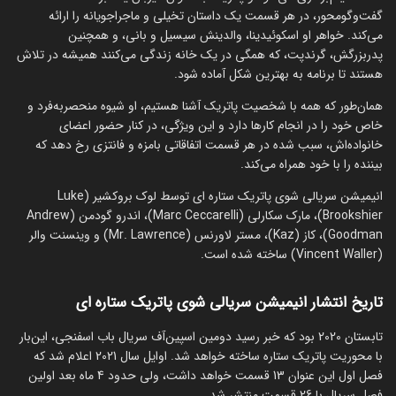
گفت‌وگومحور، در هر قسمت یک داستان تخیلی و ماجراجویانه را ارائه
می‌کند. خواهر او اسکوئیدینا، والدینش سیسیل و بانی، و همچنین
پدربزرگش، گرندپت، که همگی در یک خانه زندگی می‌کنند همیشه در تلاش
هستند تا برنامه به بهترین شکل آماده شود.
همان‌طور که همه با شخصیت پاتریک آشنا هستیم، او شیوه منحصربه‌فرد و
خاص خود را در انجام کارها دارد و این ویژگی، در کنار حضور اعضای
خانواده‌اش، سبب شده در هر قسمت اتفاقاتی بامزه و فانتزی رخ دهد که
بیننده را با خود همراه می‌کند.
انیمیشن سریالی شوی پاتریک ستاره ای توسط لوک بروکشیر (Luke
Brookshier)، مارک سکارلی (Marc Ceccarelli)، اندرو گودمن (Andrew
Goodman)، کاز (Kaz)، مستر لاورنس (Mr. Lawrence) و وینسنت والر
(Vincent Waller) ساخته شده است.
تاریخ انتشار انیمیشن سریالی شوی پاتریک ستاره ای
تابستان 2020 بود که خبر رسید دومین اسپین‌آف سریال باب اسفنجی، این‌بار
با محوریت پاتریک ستاره ساخته خواهد شد. اوایل سال 2021 اعلام شد که
فصل اول این عنوان 13 قسمت خواهد داشت، ولی حدود 4 ماه بعد اولین
فصل سریال با 26 قسمت منتشر شد.