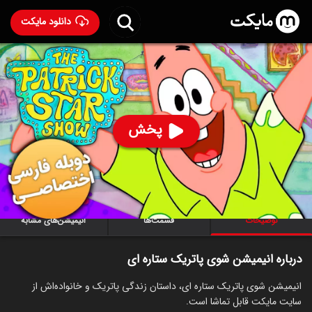
دانلود مایکت
انیمیشن شوی پاتریک ستاره ای با دوبله فارسی
- The Patrick
Star Show 2021
85
۳.۵
۱۱,۵۱۰
%
پخش
ساخت آمریکا سال 2021
رده سنی ۷+
سریال
انیمیشن
کمدی
خانوادگی
توضیحات
قسمت‌ها
انیمیشن‌های مشابه
درباره انیمیشن شوی پاتریک ستاره ای
انیمیشن شوی پاتریک ستاره ای، داستان زندگی پاتریک و خانواده‌اش از
سایت مایکت قابل تماشا است.