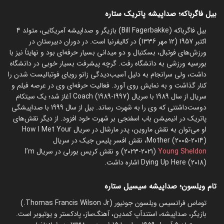
بیل فاگرباکه؛ صداپیشه پاتریک ستاره
بیل فاگرباکه (Bill Fagerbakke) بازیگر و صداپیشه آمریکایی، متولد 4
اکتبر 1957 (12 مهر 1336) در کالیفرنیا است. در دوران دبیرستان در
ورزش‌های فوتبال، بسکتبال و دو میدانی بسیار حرفه‌ای بود و نهایتاً نیز با
بورسیه ورزشی به دانشگاه رفت. گرچه پیشرفت بسیار خوبی در دانشگاه
داشت، ولی سرانجام به دلیل آسیب‌دیدگی زانو رویای فوتبالیست شدن را
کنار گذاشت و به نمایش روی آورد. فعالیت حرفه‌ای وی در عرصه فیلم و
سریال از سال 1989 با سریال Coach (1989-1997) آغاز شد؛ یک سیتکام
دوست‌داشتنی که وی را به شهرت رساند. بیل از سال 1999 با صداپیشگی
پاتریک در انیمیشن باب اسفنجی بر شهرت خود افزود. از دیگر نقش‌های
او می‌توان به نقش ماروین، پدر مارشال در سریال How I Met Your
Mother (2005-2014)، نقش افسر پلیس جیک در سریال
Young Sheldon
(2021-2023) و نقش کریس بورلی در سریال I’m
Dying Up Here (2018) اشاره داشت.
تام ویلسون؛ صداپیشه سیسیل ستاره
توماس فرانسیس ویلسون جونیور (Thomas Francis Wilson Jr.)
بازیگر، صداپیشه، استندآپ کمدین، آهنگ‌ساز، پادکستر و یوتیوبر است.