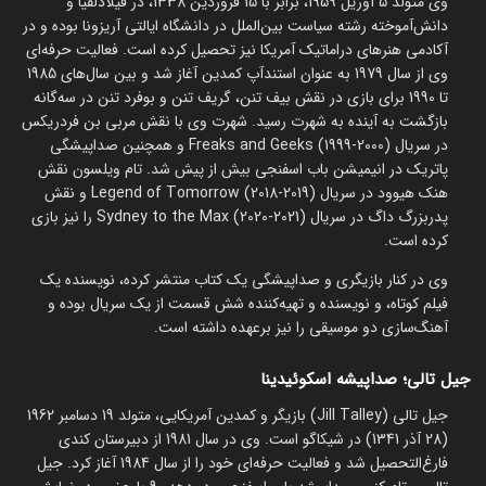
وی متولد 5 آوریل 1959، برابر با 15 فروردین 1338، در فیلادلفیا و
دانش‌آموخته رشته سیاست بین‌الملل در دانشگاه ایالتی آریزونا بوده و در
آکادمی هنرهای دراماتیک آمریکا نیز تحصیل کرده است. فعالیت حرفه‌ای
وی از سال 1979 به عنوان استندآپ کمدین آغاز شد و بین سال‌های 1985
تا 1990 برای بازی در نقش بیف تنن، گریف تنن و بوفرد تنن در سه‌گانه
بازگشت به آینده به شهرت رسید. شهرت وی با نقش مربی بن فردریکس
در سریال Freaks and Geeks (1999-2000) و همچنین صداپیشگی
پاتریک در انیمیشن باب اسفنجی بیش از پیش شد. تام ویلسون نقش
هنک هیوود در سریال Legend of Tomorrow (2018-2019) و نقش
پدربزرگ داگ در سریال Sydney to the Max (2020-2021) را نیز بازی
کرده است.
وی در کنار بازیگری و صداپیشگی یک کتاب منتشر کرده، نویسنده یک
فیلم کوتاه، و نویسنده و تهیه‌کننده شش قسمت از یک سریال بوده و
آهنگ‌سازی دو موسیقی را نیز برعهده داشته است.
جیل تالی؛ صداپیشه اسکوئیدینا
جیل تالی (Jill Talley) بازیگر و کمدین آمریکایی، متولد 19 دسامبر 1962
(28 آذر 1341) در شیکاگو است. وی در سال 1981 از دبیرستان کندی
فارغ‌التحصیل شد و فعالیت حرفه‌ای خود را از سال 1984 آغاز کرد. جیل