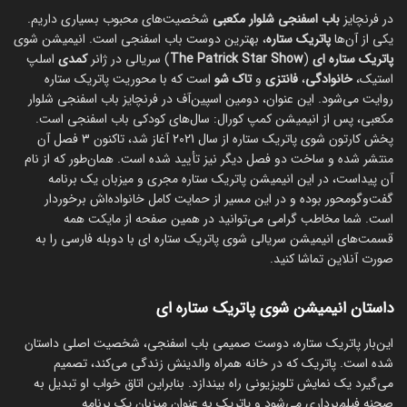
در فرنچایز
باب اسفنجی شلوار مکعبی
شخصیت‌های محبوب بسیاری داریم.
یکی از آن‌ها
پاتریک ستاره
، بهترین دوست باب اسفنجی است. انیمیشن شوی
پاتریک ستاره ای
(
The Patrick Star Show
) سریالی در ژانر
کمدی
اسلپ
استیک،
خانوادگی
،
فانتزی
و
تاک
شو
است که با محوریت پاتریک ستاره
روایت می‌شود. این عنوان، دومین اسپین‌آف در فرنچایز باب اسفنجی شلوار
مکعبی، پس از انیمیشن کمپ کورال: سال‌های کودکی باب اسفنجی است.
پخش کارتون شوی پاتریک ستاره از سال 2021 آغاز شد، تاکنون 3 فصل آن
منتشر شده و ساخت دو فصل دیگر نیز تأیید شده است. همان‌طور که از نام
آن پیداست، در این انیمیشن پاتریک ستاره مجری و میزبان یک برنامه
گفت‌وگومحور بوده و در این مسیر از حمایت کامل خانواده‌‌اش برخوردار
است. شما مخاطب گرامی می‌توانید در همین صفحه از مایکت همه
قسمت‌های انیمیشن سریالی شوی پاتریک ستاره ای با دوبله فارسی را به
صورت آنلاین تماشا کنید.
داستان انیمیشن شوی پاتریک ستاره ای
این‌بار پاتریک ستاره، دوست صمیمی باب اسفنجی، شخصیت اصلی داستان
شده است. پاتریک که در خانه همراه والدینش زندگی می‌کند، تصمیم
می‌گیرد یک نمایش تلویزیونی راه بیندازد. بنابراین اتاق خواب او تبدیل به
صحنه فیلم‌برداری می‌شود و پاتریک به عنوان میزبان یک برنامه