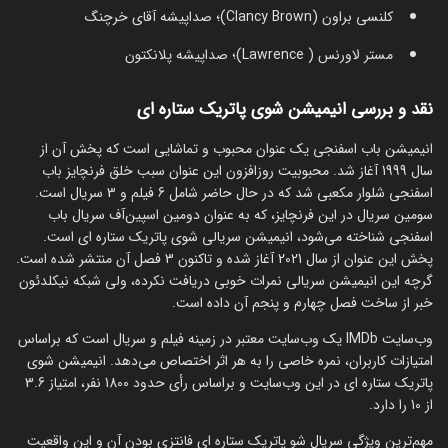
کلنسی براون (Clancy Brown)؛ صداپیشه آقای خرچنگ
مستر لاورنس ( Lawrence)؛ صداپیشه پلانکتون
نقد و بررسی انیمیشن شوی پاتریک ستاره ای
انیمیشن باب اسفنجی یک عنوان محبوب و تماشایی است که پخش آن از
سال 1999 آغاز شد. محبوبیت روزافزون این عنوان سبب خلق فرنچایز باب
اسفنجی شلوار مکعبی شد که در حال حاضر شامل 6 فیلم و 3 سریال است.
سومین سریال در این فرنچایز، که به عنوان دومین اسپین‌آف سریال باب
اسفنجی شناخته می‌شود، انیمیشن سریالی شوی پاتریک ستاره ای است.
پخش این عنوان از سال 2021 آغاز شده و تاکنون 3 فصل آن منتشر شده است.
گرچه این انیمیشن سریالی نمرات خوبی دریافت نکرده، ولی شبکه نیکلدئون
خبر از ساخت فصل چهارم و پنجم آن داده است.
وب‌سایت IMDb یک وب‌سایت معتبر در زمینه فیلم و سریال است که براساس
امتیازات کاربران، نمره خاصی را به هر اثر اختصاص می‌دهد. انیمیشن شوی
پاتریک ستاره ای در این وب‌سایت و براساس رأی حدود 1800 نفر، امتیاز 3.6
از 10 را دارد.
مهم‌ترین ویژگی سریال شو پاتریک ستاره ای فانتزی بودن آن و این واقعیت