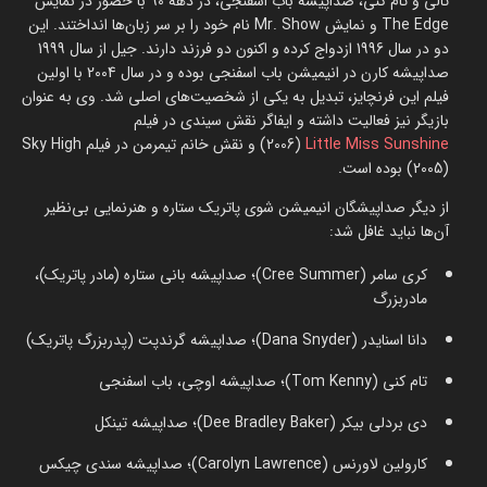
تالی و تام کنی، صداپیشه باب اسفنجی، در دهه 90 با حضور در نمایش
The Edge و نمایش Mr. Show نام خود را بر سر زبان‌ها انداختند. این
دو در سال 1996 ازدواج کرده و اکنون دو فرزند دارند. جیل از سال 1999
صداپیشه کارن در انیمیشن باب اسفنجی بوده و در سال 2004 با اولین
فیلم این فرنچایز، تبدیل به یکی از شخصیت‌های اصلی شد. وی به عنوان
بازیگر نیز فعالیت داشته و ایفاگر نقش سیندی در فیلم
Little Miss Sunshine
(2006) و نقش خانم تیمرمن در فیلم Sky High
(2005) بوده است.
از دیگر صداپیشگان انیمیشن شوی پاتریک ستاره و هنرنمایی بی‌نظیر
آن‌ها نباید غافل شد:
کری سامر (Cree Summer)؛ صداپیشه بانی ستاره (مادر پاتریک)،
مادربزرگ
دانا اسنایدر (Dana Snyder)؛ صداپیشه گرندپت (پدربزرگ پاتریک)
تام کنی (Tom Kenny)؛ صداپیشه اوچی، باب اسفنجی
دی بردلی بیکر (Dee Bradley Baker)؛ صداپیشه تینکل
کارولین لاورنس (Carolyn Lawrence)؛ صداپیشه سندی چیکس