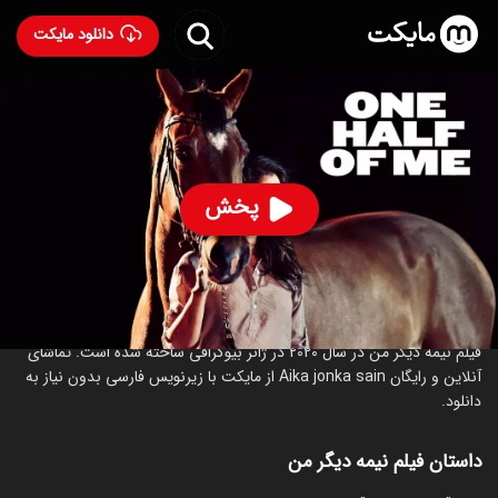
دانلود مایکت
فیلم نیمه دیگر من
- Aika jonka sain 2020
80
۵.۶
۲۶
%
پخش
ساخت فنلاند سال 2020
رده سنی ۱۳+
درام
ورزشی
درباره فیلم نیمه دیگر من
فیلم نیمه دیگر من در سال 2020 در ژانر بیوگرافی ساخته شده است. تماشای
آنلاین و رایگان Aika jonka sain از مایکت با زیرنویس فارسی بدون نیاز به
دانلود.
داستان فیلم نیمه دیگر من