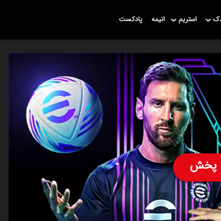
دک
استریم
انیمه
پادکست
پخش