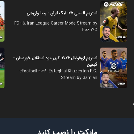
استریم اف‌سی ۲۵: لیگ ایران - رضا وای‌جی
FC 25: Iran League Career Mode Stream by
RezaYG
استریم ای‌فوتبال ۲۰۲۶: کریر مود استقلال خوزستان -
گیمین
eFootball 2026: Esteghlal Khuzestan F.C.
Stream by Gamian
مایکت را نصب کنید