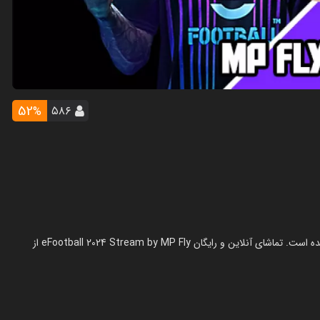
52
۵۸۶
%
استریم ای‌فوتبال ۲۰۲۴ - ام‌ پی فلای در سال 1402 در ژانر استریم ساخته شده است. تماشای آنلاین و رایگان eFootball 2024 Stream by MP Fly از